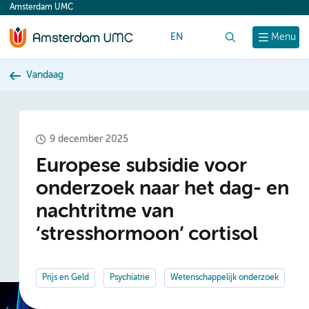
Amsterdam UMC
content
EN
Zoek
Menu
Vandaag
9 december 2025
Europese subsidie voor
onderzoek naar het dag- en
nachtritme van
‘stresshormoon’ cortisol
Prijs en Geld
Psychiatrie
Wetenschappelijk onderzoek