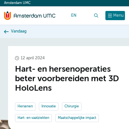
Amsterdam UMC
content
EN
Zoek
Menu
Vandaag
12 april 2024
Hart- en hersenoperaties
beter voorbereiden met 3D
HoloLens
Hersenen
Innovatie
Chirurgie
Hart- en vaatziekten
Maatschappelijke impact