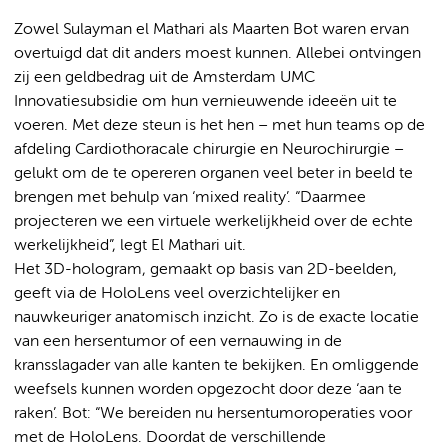
Zowel Sulayman el Mathari als Maarten Bot waren ervan
overtuigd dat dit anders moest kunnen. Allebei ontvingen
zij een geldbedrag uit de Amsterdam UMC
Innovatiesubsidie om hun vernieuwende ideeën uit te
voeren. Met deze steun is het hen – met hun teams op de
afdeling Cardiothoracale chirurgie en Neurochirurgie –
gelukt om de te opereren organen veel beter in beeld te
brengen met behulp van ‘mixed reality’. “Daarmee
projecteren we een virtuele werkelijkheid over de echte
werkelijkheid”, legt El Mathari uit.
Het 3D-hologram, gemaakt op basis van 2D-beelden,
geeft via de HoloLens veel overzichtelijker en
nauwkeuriger anatomisch inzicht. Zo is de exacte locatie
van een hersentumor of een vernauwing in de
kransslagader van alle kanten te bekijken. En omliggende
weefsels kunnen worden opgezocht door deze ‘aan te
raken’. Bot: “We bereiden nu hersentumoroperaties voor
met de HoloLens. Doordat de verschillende