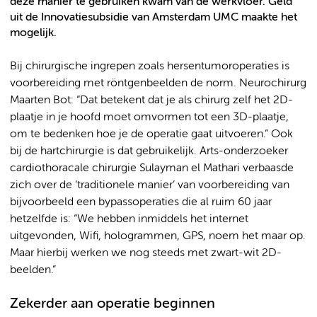
deze manier te gebruiken kwam van de werkvloer. Geld
uit de Innovatiesubsidie van Amsterdam UMC maakte het
mogelijk.
Bij chirurgische ingrepen zoals hersentumoroperaties is
voorbereiding met röntgenbeelden de norm. Neurochirurg
Maarten Bot: “Dat betekent dat je als chirurg zelf het 2D-
plaatje in je hoofd moet omvormen tot een 3D-plaatje,
om te bedenken hoe je de operatie gaat uitvoeren.” Ook
bij de hartchirurgie is dat gebruikelijk. Arts-onderzoeker
cardiothoracale chirurgie Sulayman el Mathari verbaasde
zich over de ‘traditionele manier’ van voorbereiding van
bijvoorbeeld een bypassoperaties die al ruim 60 jaar
hetzelfde is: “We hebben inmiddels het internet
uitgevonden, Wifi, hologrammen, GPS, noem het maar op.
Maar hierbij werken we nog steeds met zwart-wit 2D-
beelden.”
Zekerder aan operatie beginnen