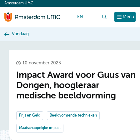
Amsterdam UMC
content
EN
Zoek
Menu
Vandaag
10 november 2023
Impact Award voor Guus van
Dongen, hoogleraar
medische beeldvorming
Prijs en Geld
Beeldvormende technieken
Maatschappelijke impact