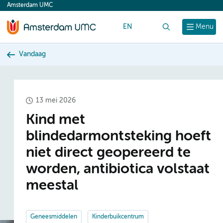
Amsterdam UMC
content
EN
Zoek
Menu
Vandaag
13 mei 2026
Kind met
blindedarmontsteking hoeft
niet direct geopereerd te
worden, antibiotica volstaat
meestal
Geneesmiddelen
Kinderbuikcentrum