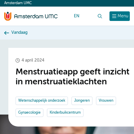
Amsterdam UMC
content
EN
Zoek
Menu
Vandaag
4 april 2024
Menstruatieapp geeft inzicht
in menstruatieklachten
Wetenschappelijk onderzoek
Jongeren
Vrouwen
Gynaecologie
Kinderbuikcentrum