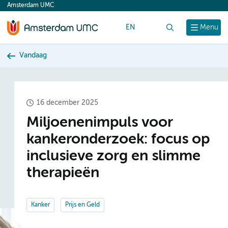
Amsterdam UMC
content
EN
Zoek
Menu
Vandaag
16 december 2025
Miljoenenimpuls voor
kankeronderzoek: focus op
inclusieve zorg en slimme
therapieën
Kanker
Prijs en Geld