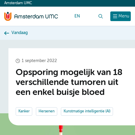
Amsterdam UMC
content
EN
Zoek
Menu
Vandaag
1 september 2022
Opsporing mogelijk van 18
verschillende tumoren uit
een enkel buisje bloed
Kanker
Hersenen
Kunstmatige intelligentie (AI)