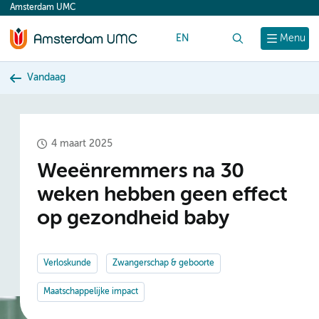
Amsterdam UMC
content
EN
Zoek
Menu
Vandaag
4 maart 2025
Weeënremmers na 30
weken hebben geen effect
op gezondheid baby
Verloskunde
Zwangerschap & geboorte
Maatschappelijke impact