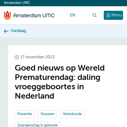
Amsterdam UMC
content
EN
Zoek
Menu
Vandaag
17 november 2023
Goed nieuws op Wereld
Prematurendag: daling
vroeggeboortes in
Nederland
Preventie
Vrouwen
Verloskunde
Zwangerschap & geboorte