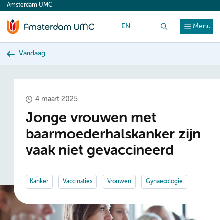
Amsterdam UMC
content
EN
Zoek
Menu
Vandaag
4 maart 2025
Jonge vrouwen met
baarmoederhalskanker zijn
vaak niet gevaccineerd
Kanker
Vaccinaties
Vrouwen
Gynaecologie