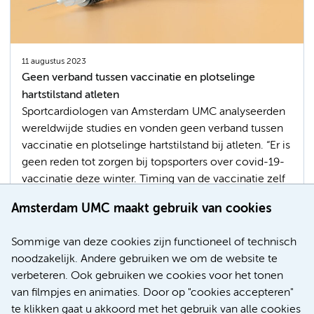
11 augustus 2023
Geen verband tussen vaccinatie en plotselinge
hartstilstand atleten
Sportcardiologen van Amsterdam UMC analyseerden
wereldwijde studies en vonden geen verband tussen
vaccinatie en plotselinge hartstilstand bij atleten. “Er is
geen reden tot zorgen bij topsporters over covid-19-
vaccinatie deze winter. Timing van de vaccinatie zelf
is wel zinvol, om te voorkomen dat de sportprestaties
Amsterdam UMC maakt gebruik van cookies
er onder kunnen lijden”, aldus Harald Jørstad,
sportcardioloog bij Amsterdam UMC.
Sommige van deze cookies zijn functioneel of technisch
noodzakelijk. Andere gebruiken we om de website te
covid-19
Vaccinaties
Hart- en vaatziekten
verbeteren. Ook gebruiken we cookies voor het tonen
Maatschappelijke impact
van filmpjes en animaties. Door op "cookies accepteren"
te klikken gaat u akkoord met het gebruik van alle cookies