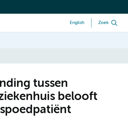
English
Zoek
inding tussen
iekenhuis belooft
 spoedpatiënt