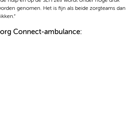
e hulp en op de SEH zelf wordt onder hoge druk
orden genomen. Het is fijn als beide zorgteams dan
ikken.”
dzorg Connect-ambulance: