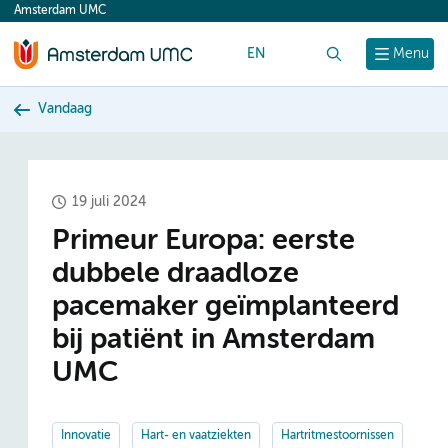
Amsterdam UMC
content
EN
Zoek
Menu
Vandaag
19 juli 2024
Primeur Europa: eerste
dubbele draadloze
pacemaker geïmplanteerd
bij patiënt in Amsterdam
UMC
Innovatie
Hart- en vaatziekten
Hartritmestoornissen