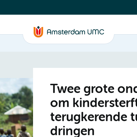
Twee grote ond
om kindersterf
terugkerende t
dringen