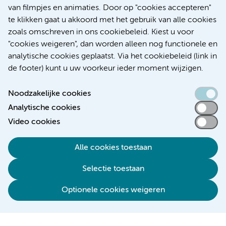
Over Amsterdam UMC
van filmpjes en animaties. Door op "cookies accepteren"
Nieuws
te klikken gaat u akkoord met het gebruik van alle cookies
Research
zoals omschreven in ons cookiebeleid. Kiest u voor
Educatie Locatie AMC
"cookies weigeren", dan worden alleen nog functionele en
Educatie Locatie VUmc
analytische cookies geplaatst. Via het cookiebeleid (link in
de footer) kunt u uw voorkeur ieder moment wijzigen.
Noodzakelijke cookies
Analytische cookies
Toegankelijkheidsverklaring
Video cookies
Responsible disclosure
Alle cookies toestaan
Algemene privacyverklaring
Selectie toestaan
Disclaimer
Colofon
Optionele cookies weigeren