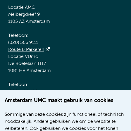
Locatie AMC
Meibergdreef 9
1105 AZ Amsterdam
Telefoon:
(020) 566 9111
Route & Parkeren
Locatie VUmc
De Boelelaan 1117
1081 HV Amsterdam
Telefoon:
(020) 444 4444
Route & Parkeren
Amsterdam UMC maakt gebruik van cookies
Meer Amsterdam UMC websites:
Sommige van deze cookies zijn functioneel of technisch
noodzakelijk. Andere gebruiken we om de website te
Werken bij Amsterdam UMC
verbeteren. Ook gebruiken we cookies voor het tonen