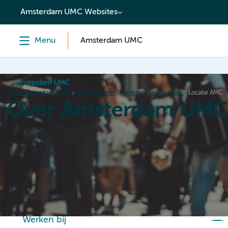
content
Amsterdam UMC Websites
Menu
Amsterdam UMC
Amsterdam UMC
Over Amsterdam UMC
Als werkgever
Leveranciers / inkoop
Locatie AMC
Over Amsterdam UM
Home
Organisatie
Hoe wij werken
Als werkgever
Werken bij