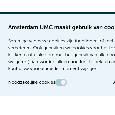
Amsterdam UMC maakt gebruik van coo
Sommige van deze cookies zijn functioneel of tech
Locatie AMC
Locatie VUmc
verbeteren. Ook gebruiken we cookies voor het ton
Meibergdreef 9
De Boelelaan 1117
klikken gaat u akkoord met het gebruik van alle co
1105 AZ Amsterdam
1081 HV Amsterdam
weigeren", dan worden alleen nog functionele en ana
kunt u uw voorkeur ieder moment wijzigen.
Telefoon:
Telefoon:
(020) 566 9111
(020) 444 4444
Noodzakelijke cookies
Route & Parkeren
Route & Parkeren
Toegankelijkheidsverklaring
Responsible disclosure
Algemene