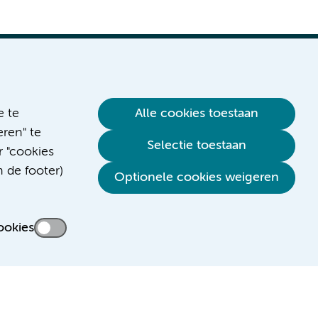
e te
Alle cookies toestaan
ren" te
Selectie toestaan
r "cookies
n de footer)
Optionele cookies weigeren
ookies