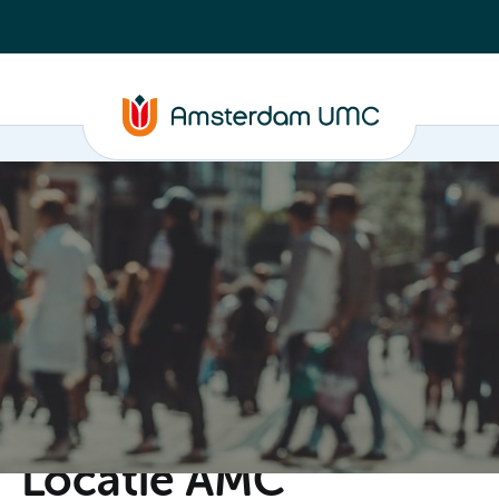
C
Steun ons
Evenementen
Actueel
Contact
Locatie AMC