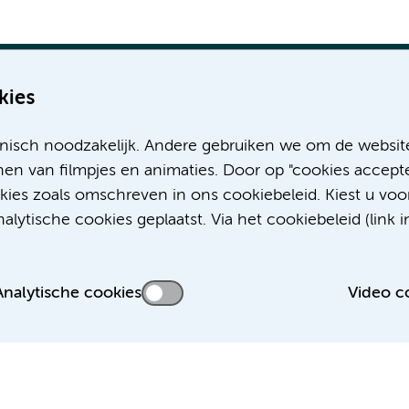
kies
nisch noodzakelijk. Andere gebruiken we om de websit
Meer Amsterdam UMC websites:
en van filmpjes en animaties. Door op "cookies accepte
okies zoals omschreven in ons cookiebeleid. Kiest u voo
Werken bij Amsterdam UMC
lytische cookies geplaatst. Via het cookiebeleid (link i
Over Amsterdam UMC
Nieuws
Research
Analytische cookies
Video c
Educatie Locatie AMC
Educatie Locatie VUmc
 privacyverklaring
Disclaimer
Colofon