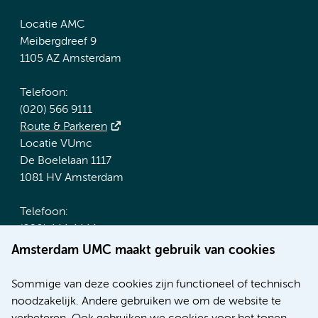
Locatie AMC
Meibergdreef 9
1105 AZ Amsterdam
Telefoon:
(020) 566 9111
Route & Parkeren
Locatie VUmc
De Boelelaan 1117
1081 HV Amsterdam
Telefoon:
(020) 444 4444
Route & Parkeren
Amsterdam UMC maakt gebruik van cookies
Meer Amsterdam UMC websites:
Sommige van deze cookies zijn functioneel of technisch
noodzakelijk. Andere gebruiken we om de website te
Werken bij Amsterdam UMC