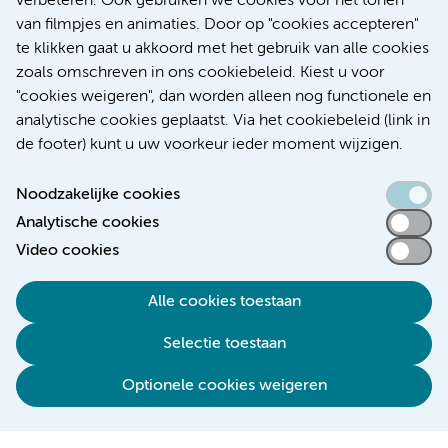
verbeteren. Ook gebruiken we cookies voor het tonen
Over Amsterdam UMC
van filmpjes en animaties. Door op "cookies accepteren"
Nieuws
te klikken gaat u akkoord met het gebruik van alle cookies
Research
zoals omschreven in ons cookiebeleid. Kiest u voor
Educatie Locatie AMC
"cookies weigeren", dan worden alleen nog functionele en
Educatie Locatie VUmc
analytische cookies geplaatst. Via het cookiebeleid (link in
de footer) kunt u uw voorkeur ieder moment wijzigen.
Noodzakelijke cookies
Analytische cookies
Toegankelijkheidsverklaring
Video cookies
Responsible disclosure
Alle cookies toestaan
Algemene privacyverklaring
Selectie toestaan
Disclaimer
Colofon
Optionele cookies weigeren