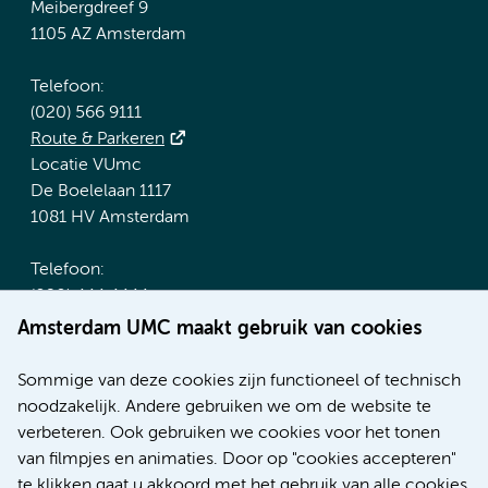
Meibergdreef 9
1105 AZ Amsterdam
Telefoon:
(020) 566 9111
Route & Parkeren
Locatie VUmc
De Boelelaan 1117
1081 HV Amsterdam
Telefoon:
(020) 444 4444
Route & Parkeren
Amsterdam UMC maakt gebruik van cookies
Meer Amsterdam UMC websites:
Sommige van deze cookies zijn functioneel of technisch
noodzakelijk. Andere gebruiken we om de website te
Werken bij Amsterdam UMC
verbeteren. Ook gebruiken we cookies voor het tonen
Over Amsterdam UMC
van filmpjes en animaties. Door op "cookies accepteren"
Nieuws
te klikken gaat u akkoord met het gebruik van alle cookies