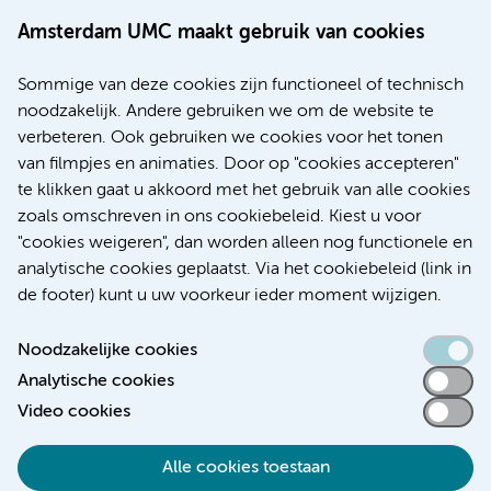
(020) 444 4444
Route & Parkeren
Amsterdam UMC maakt gebruik van cookies
Meer Amsterdam UMC websites:
Sommige van deze cookies zijn functioneel of technisch
noodzakelijk. Andere gebruiken we om de website te
Werken bij Amsterdam UMC
verbeteren. Ook gebruiken we cookies voor het tonen
Over Amsterdam UMC
van filmpjes en animaties. Door op "cookies accepteren"
Nieuws
te klikken gaat u akkoord met het gebruik van alle cookies
Research
zoals omschreven in ons cookiebeleid. Kiest u voor
Educatie Locatie AMC
"cookies weigeren", dan worden alleen nog functionele en
Educatie Locatie VUmc
analytische cookies geplaatst. Via het cookiebeleid (link in
de footer) kunt u uw voorkeur ieder moment wijzigen.
Noodzakelijke cookies
Analytische cookies
Toegankelijkheidsverklaring
Video cookies
Responsible disclosure
Alle cookies toestaan
Algemene privacyverklaring