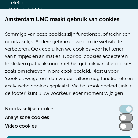
Telefoon:
(020) 444 4444
Route & Parkeren
Amsterdam UMC maakt gebruik van cookies
Meer Amsterdam UMC websites:
Sommige van deze cookies zijn functioneel of technisch
noodzakelijk. Andere gebruiken we om de website te
Werken bij Amsterdam UMC
verbeteren. Ook gebruiken we cookies voor het tonen
Over Amsterdam UMC
van filmpjes en animaties. Door op "cookies accepteren"
Nieuws
te klikken gaat u akkoord met het gebruik van alle cookies
Research
zoals omschreven in ons cookiebeleid. Kiest u voor
Educatie Locatie AMC
"cookies weigeren", dan worden alleen nog functionele en
Educatie Locatie VUmc
analytische cookies geplaatst. Via het cookiebeleid (link in
de footer) kunt u uw voorkeur ieder moment wijzigen.
Noodzakelijke cookies
Analytische cookies
Toegankelijkheidsverklaring
Video cookies
Responsible disclosure