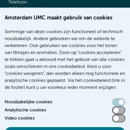
Telefoon:
(020) 444 4444
Route & Parkeren
Amsterdam UMC maakt gebruik van cookies
Meer Amsterdam UMC websites:
Sommige van deze cookies zijn functioneel of technisch
noodzakelijk. Andere gebruiken we om de website te
Werken bij Amsterdam UMC
verbeteren. Ook gebruiken we cookies voor het tonen
Over Amsterdam UMC
van filmpjes en animaties. Door op "cookies accepteren"
Nieuws
te klikken gaat u akkoord met het gebruik van alle cookies
Research
zoals omschreven in ons cookiebeleid. Kiest u voor
Educatie Locatie AMC
"cookies weigeren", dan worden alleen nog functionele en
Educatie Locatie VUmc
analytische cookies geplaatst. Via het cookiebeleid (link in
de footer) kunt u uw voorkeur ieder moment wijzigen.
Noodzakelijke cookies
Analytische cookies
Toegankelijkheidsverklaring
Video cookies
Responsible disclosure