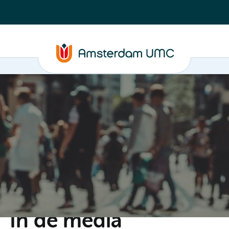
C
Steun ons
Evenementen
Actueel
Contact
In de media