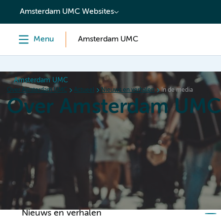
content
Amsterdam UMC Websites
Menu
Amsterdam UMC
Amsterdam UMC
Over Amsterdam UMC
Actueel
Nieuws en verhalen
In de media
Over Amsterdam UM
Home
Organisatie
Hoe wij werken
Als werkgever
Nieuws en verhalen