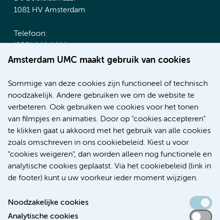
1081 HV Amsterdam
Telefoon:
(020) 444 4444
Route & Parkeren
Amsterdam UMC maakt gebruik van cookies
Meer Amsterdam UMC websites:
Sommige van deze cookies zijn functioneel of technisch
noodzakelijk. Andere gebruiken we om de website te
Werken bij Amsterdam UMC
verbeteren. Ook gebruiken we cookies voor het tonen
Over Amsterdam UMC
van filmpjes en animaties. Door op "cookies accepteren"
Nieuws
te klikken gaat u akkoord met het gebruik van alle cookies
Research
zoals omschreven in ons cookiebeleid. Kiest u voor
Educatie Locatie AMC
"cookies weigeren", dan worden alleen nog functionele en
Educatie Locatie VUmc
analytische cookies geplaatst. Via het cookiebeleid (link in
de footer) kunt u uw voorkeur ieder moment wijzigen.
Noodzakelijke cookies
Analytische cookies