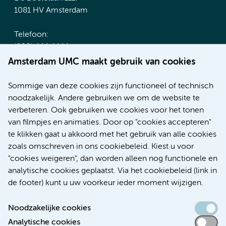
1081 HV Amsterdam
Telefoon:
(020) 444 4444
Route & Parkeren
Amsterdam UMC maakt gebruik van cookies
Meer Amsterdam UMC websites:
Sommige van deze cookies zijn functioneel of technisch
noodzakelijk. Andere gebruiken we om de website te
Werken bij Amsterdam UMC
verbeteren. Ook gebruiken we cookies voor het tonen
Over Amsterdam UMC
van filmpjes en animaties. Door op "cookies accepteren"
Nieuws
te klikken gaat u akkoord met het gebruik van alle cookies
Research
zoals omschreven in ons cookiebeleid. Kiest u voor
Educatie Locatie AMC
"cookies weigeren", dan worden alleen nog functionele en
Educatie Locatie VUmc
analytische cookies geplaatst. Via het cookiebeleid (link in
de footer) kunt u uw voorkeur ieder moment wijzigen.
Noodzakelijke cookies
Analytische cookies