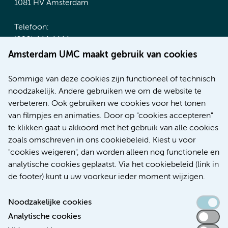
1081 HV Amsterdam
Telefoon:
(020) 444 4444
Route & Parkeren
Amsterdam UMC maakt gebruik van cookies
Meer Amsterdam UMC websites:
Sommige van deze cookies zijn functioneel of technisch
noodzakelijk. Andere gebruiken we om de website te
Werken bij Amsterdam UMC
verbeteren. Ook gebruiken we cookies voor het tonen
Over Amsterdam UMC
van filmpjes en animaties. Door op "cookies accepteren"
Nieuws
te klikken gaat u akkoord met het gebruik van alle cookies
Research
zoals omschreven in ons cookiebeleid. Kiest u voor
Educatie Locatie AMC
"cookies weigeren", dan worden alleen nog functionele en
Educatie Locatie VUmc
analytische cookies geplaatst. Via het cookiebeleid (link in
de footer) kunt u uw voorkeur ieder moment wijzigen.
Noodzakelijke cookies
Analytische cookies