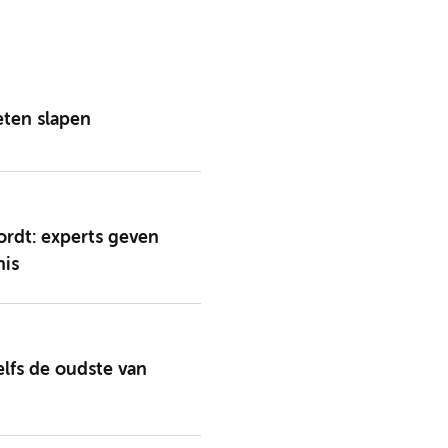
eten slapen
ordt: experts geven
nis
elfs de oudste van