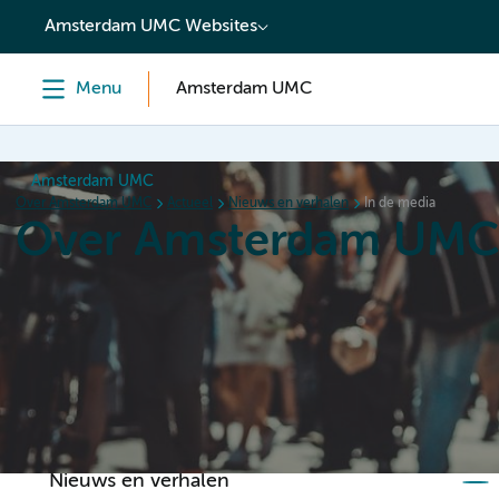
content
Amsterdam UMC Websites
Menu
Amsterdam UMC
Amsterdam UMC
Over Amsterdam UMC
Actueel
Nieuws en verhalen
In de media
Over Amsterdam UM
Home
Organisatie
Hoe wij werken
Als werkgever
Nieuws en verhalen