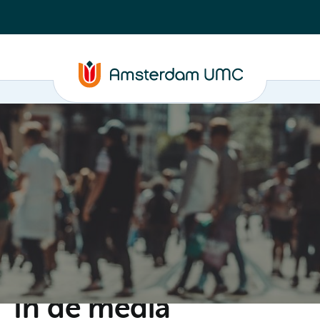
C
Steun ons
Evenementen
Actueel
Contact
In de media