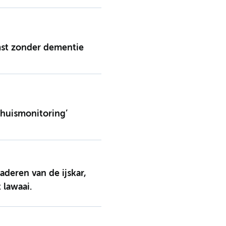
st zonder dementie
thuismonitoring’
aderen van de ijskar,
 lawaai.