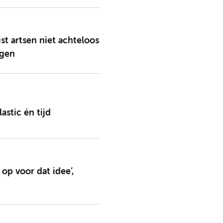
st artsen niet achteloos
egen
astic én tijd
p voor dat idee’,