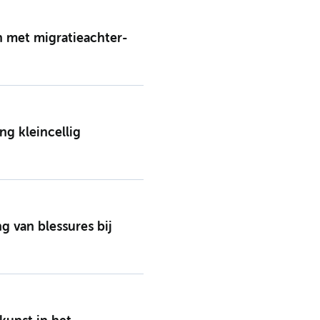
n met migratie­achter­
ng kleincellig
g van blessures bij