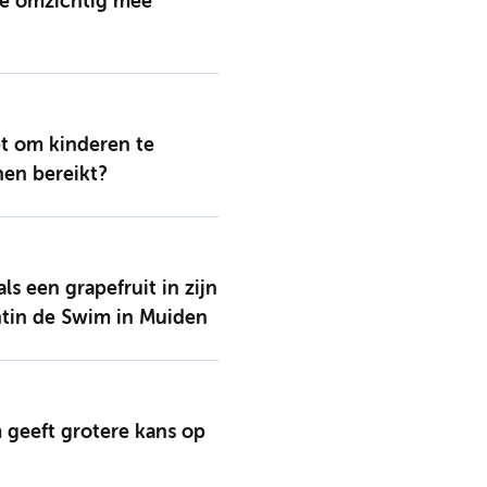
we omzichtig mee
et om kinderen te
hen bereikt?
s een grapefruit in zijn
ntin de Swim in Muiden
 geeft grotere kans op