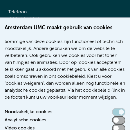
Telefoon:
(020) 444 4444
Route & Parkeren
Amsterdam UMC maakt gebruik van cookies
Meer Amsterdam UMC websites:
Sommige van deze cookies zijn functioneel of technisch
noodzakelijk. Andere gebruiken we om de website te
Werken bij Amsterdam UMC
verbeteren. Ook gebruiken we cookies voor het tonen
Over Amsterdam UMC
van filmpjes en animaties. Door op "cookies accepteren"
Nieuws
te klikken gaat u akkoord met het gebruik van alle cookies
Research
zoals omschreven in ons cookiebeleid. Kiest u voor
Educatie Locatie AMC
"cookies weigeren", dan worden alleen nog functionele en
Educatie Locatie VUmc
analytische cookies geplaatst. Via het cookiebeleid (link in
de footer) kunt u uw voorkeur ieder moment wijzigen.
Noodzakelijke cookies
Analytische cookies
Toegankelijkheidsverklaring
Video cookies