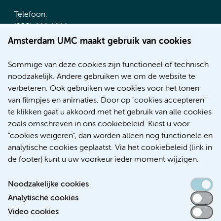
Telefoon:
(020) 444 4444
Route & Parkeren
Amsterdam UMC maakt gebruik van cookies
Meer Amsterdam UMC websites:
Sommige van deze cookies zijn functioneel of technisch
noodzakelijk. Andere gebruiken we om de website te
Werken bij Amsterdam UMC
verbeteren. Ook gebruiken we cookies voor het tonen
Over Amsterdam UMC
van filmpjes en animaties. Door op "cookies accepteren"
Nieuws
te klikken gaat u akkoord met het gebruik van alle cookies
Research
zoals omschreven in ons cookiebeleid. Kiest u voor
Educatie Locatie AMC
"cookies weigeren", dan worden alleen nog functionele en
Educatie Locatie VUmc
analytische cookies geplaatst. Via het cookiebeleid (link in
de footer) kunt u uw voorkeur ieder moment wijzigen.
Noodzakelijke cookies
Analytische cookies
Toegankelijkheidsverklaring
Video cookies