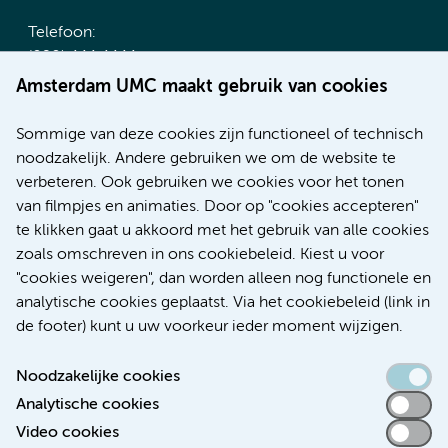
Telefoon:
(020) 444 4444
Route & Parkeren
Amsterdam UMC maakt gebruik van cookies
Meer Amsterdam UMC websites:
Sommige van deze cookies zijn functioneel of technisch
noodzakelijk. Andere gebruiken we om de website te
Werken bij Amsterdam UMC
verbeteren. Ook gebruiken we cookies voor het tonen
Over Amsterdam UMC
van filmpjes en animaties. Door op "cookies accepteren"
Nieuws
te klikken gaat u akkoord met het gebruik van alle cookies
Research
zoals omschreven in ons cookiebeleid. Kiest u voor
Educatie Locatie AMC
"cookies weigeren", dan worden alleen nog functionele en
Educatie Locatie VUmc
analytische cookies geplaatst. Via het cookiebeleid (link in
de footer) kunt u uw voorkeur ieder moment wijzigen.
Noodzakelijke cookies
Analytische cookies
Toegankelijkheidsverklaring
Video cookies