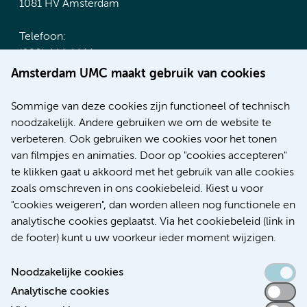
1081 HV Amsterdam
Telefoon:
(020) 444 4444
Route & Parkeren
Amsterdam UMC maakt gebruik van cookies
Meer Amsterdam UMC websites:
Sommige van deze cookies zijn functioneel of technisch
noodzakelijk. Andere gebruiken we om de website te
Werken bij Amsterdam UMC
verbeteren. Ook gebruiken we cookies voor het tonen
Over Amsterdam UMC
van filmpjes en animaties. Door op "cookies accepteren"
Nieuws
te klikken gaat u akkoord met het gebruik van alle cookies
Research
zoals omschreven in ons cookiebeleid. Kiest u voor
Educatie Locatie AMC
"cookies weigeren", dan worden alleen nog functionele en
Educatie Locatie VUmc
analytische cookies geplaatst. Via het cookiebeleid (link in
de footer) kunt u uw voorkeur ieder moment wijzigen.
Noodzakelijke cookies
Analytische cookies