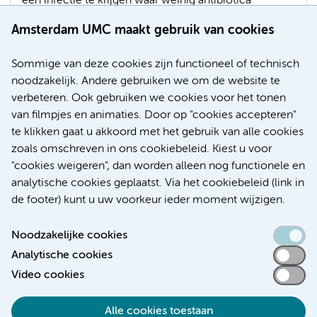
een infectie te krijgen waar weinig antibiotica
werkzaam tegen zijn. En dat is hoog. De uitkomsten
Amsterdam UMC maakt gebruik van cookies
van dit onderzoek van Amsterdam UMC zijn
gepubliceerd in Lancet Infectious Diseases.
Sommige van deze cookies zijn functioneel of technisch
noodzakelijk. Andere gebruiken we om de website te
Infectieziekten
Patiëntenzorg
Bacteriën
verbeteren. Ook gebruiken we cookies voor het tonen
Geneesmiddelen
van filmpjes en animaties. Door op "cookies accepteren"
te klikken gaat u akkoord met het gebruik van alle cookies
zoals omschreven in ons cookiebeleid. Kiest u voor
"cookies weigeren", dan worden alleen nog functionele en
Meer
analytische cookies geplaatst. Via het cookiebeleid (link in
de footer) kunt u uw voorkeur ieder moment wijzigen.
Noodzakelijke cookies
Analytische cookies
Toegankelijkheidsverklaring
Video cookies
Responsible disclosure
Alle cookies toestaan
Algemene privacyverklaring