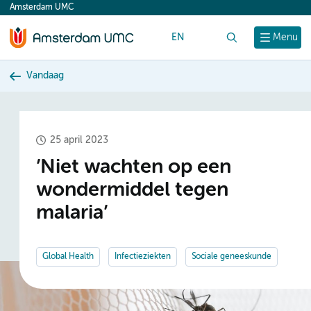
Amsterdam UMC
content
EN
Zoek
Menu
Vandaag
25 april 2023
’Niet wachten op een
wondermiddel tegen
malaria’
Global Health
Infectieziekten
Sociale geneeskunde