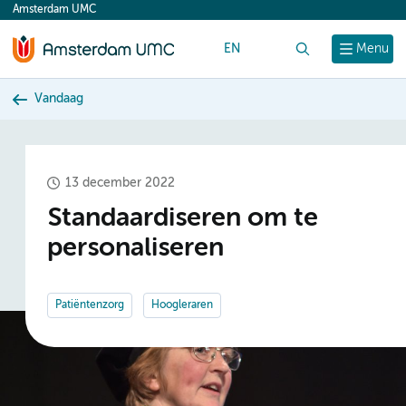
Amsterdam UMC
content
EN
Zoek
Menu
Vandaag
13 december 2022
Standaardiseren om te
personaliseren
Patiëntenzorg
Hoogleraren