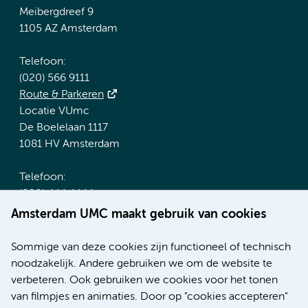
Meibergdreef 9
1105 AZ Amsterdam
Telefoon:
(020) 566 9111
Route & Parkeren
Locatie VUmc
De Boelelaan 1117
1081 HV Amsterdam
Telefoon:
(020) 444 4444
Route & Parkeren
Amsterdam UMC maakt gebruik van cookies
Meer Amsterdam UMC websites:
Sommige van deze cookies zijn functioneel of technisch
noodzakelijk. Andere gebruiken we om de website te
Werken bij Amsterdam UMC
verbeteren. Ook gebruiken we cookies voor het tonen
Over Amsterdam UMC
van filmpjes en animaties. Door op "cookies accepteren"
Nieuws