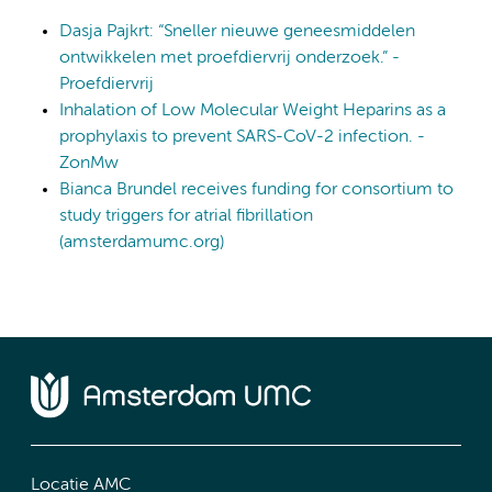
Dasja Pajkrt: “Sneller nieuwe geneesmiddelen
ontwikkelen met proefdiervrij onderzoek.” -
Proefdiervrij
Inhalation of Low Molecular Weight Heparins as a
prophylaxis to prevent SARS-CoV-2 infection. -
ZonMw
Bianca Brundel receives funding for consortium to
study triggers for atrial fibrillation
(amsterdamumc.org)
Locatie AMC