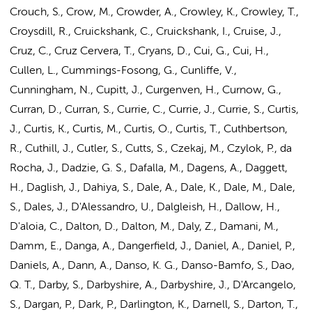
Crouch, S., Crow, M., Crowder, A., Crowley, K., Crowley, T.,
Croysdill, R., Cruickshank, C., Cruickshank, I., Cruise, J.,
Cruz, C., Cruz Cervera, T., Cryans, D., Cui, G., Cui, H.,
Cullen, L., Cummings-Fosong, G., Cunliffe, V.,
Cunningham, N., Cupitt, J., Curgenven, H., Curnow, G.,
Curran, D., Curran, S., Currie, C., Currie, J., Currie, S., Curtis,
J., Curtis, K., Curtis, M., Curtis, O., Curtis, T., Cuthbertson,
R., Cuthill, J., Cutler, S., Cutts, S., Czekaj, M., Czylok, P., da
Rocha, J., Dadzie, G. S., Dafalla, M., Dagens, A., Daggett,
H., Daglish, J., Dahiya, S., Dale, A., Dale, K., Dale, M., Dale,
S., Dales, J., D'Alessandro, U., Dalgleish, H., Dallow, H.,
D'aloia, C., Dalton, D., Dalton, M., Daly, Z., Damani, M.,
Damm, E., Danga, A., Dangerfield, J., Daniel, A., Daniel, P.,
Daniels, A., Dann, A., Danso, K. G., Danso-Bamfo, S., Dao,
Q. T., Darby, S., Darbyshire, A., Darbyshire, J., D'Arcangelo,
S., Dargan, P., Dark, P., Darlington, K., Darnell, S., Darton, T.,