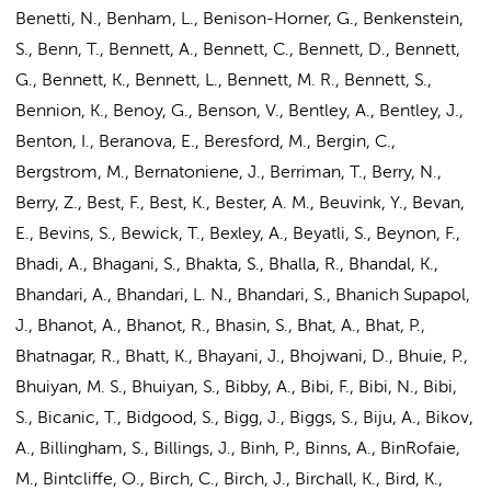
Benetti, N., Benham, L., Benison-Horner, G., Benkenstein,
S., Benn, T., Bennett, A., Bennett, C., Bennett, D., Bennett,
G., Bennett, K., Bennett, L., Bennett, M. R., Bennett, S.,
Bennion, K., Benoy, G., Benson, V., Bentley, A., Bentley, J.,
Benton, I., Beranova, E., Beresford, M., Bergin, C.,
Bergstrom, M., Bernatoniene, J., Berriman, T., Berry, N.,
Berry, Z., Best, F., Best, K., Bester, A. M., Beuvink, Y., Bevan,
E., Bevins, S., Bewick, T., Bexley, A., Beyatli, S., Beynon, F.,
Bhadi, A., Bhagani, S., Bhakta, S., Bhalla, R., Bhandal, K.,
Bhandari, A., Bhandari, L. N., Bhandari, S., Bhanich Supapol,
J., Bhanot, A., Bhanot, R., Bhasin, S., Bhat, A., Bhat, P.,
Bhatnagar, R., Bhatt, K., Bhayani, J., Bhojwani, D., Bhuie, P.,
Bhuiyan, M. S., Bhuiyan, S., Bibby, A., Bibi, F., Bibi, N., Bibi,
S., Bicanic, T., Bidgood, S., Bigg, J., Biggs, S., Biju, A., Bikov,
A., Billingham, S., Billings, J., Binh, P., Binns, A., BinRofaie,
M., Bintcliffe, O., Birch, C., Birch, J., Birchall, K., Bird, K.,