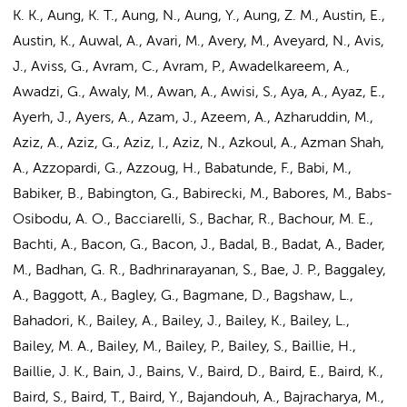
K. K., Aung, K. T., Aung, N., Aung, Y., Aung, Z. M., Austin, E.,
Austin, K., Auwal, A., Avari, M., Avery, M., Aveyard, N., Avis,
J., Aviss, G., Avram, C., Avram, P., Awadelkareem, A.,
Awadzi, G., Awaly, M., Awan, A., Awisi, S., Aya, A., Ayaz, E.,
Ayerh, J., Ayers, A., Azam, J., Azeem, A., Azharuddin, M.,
Aziz, A., Aziz, G., Aziz, I., Aziz, N., Azkoul, A., Azman Shah,
A., Azzopardi, G., Azzoug, H., Babatunde, F., Babi, M.,
Babiker, B., Babington, G., Babirecki, M., Babores, M., Babs-
Osibodu, A. O., Bacciarelli, S., Bachar, R., Bachour, M. E.,
Bachti, A., Bacon, G., Bacon, J., Badal, B., Badat, A., Bader,
M., Badhan, G. R., Badhrinarayanan, S., Bae, J. P., Baggaley,
A., Baggott, A., Bagley, G., Bagmane, D., Bagshaw, L.,
Bahadori, K., Bailey, A., Bailey, J., Bailey, K., Bailey, L.,
Bailey, M. A., Bailey, M., Bailey, P., Bailey, S., Baillie, H.,
Baillie, J. K., Bain, J., Bains, V., Baird, D., Baird, E., Baird, K.,
Baird, S., Baird, T., Baird, Y., Bajandouh, A., Bajracharya, M.,