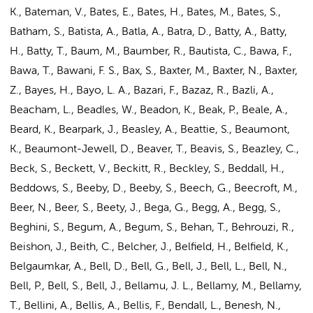
K., Bateman, V., Bates, E., Bates, H., Bates, M., Bates, S.,
Batham, S., Batista, A., Batla, A., Batra, D., Batty, A., Batty,
H., Batty, T., Baum, M., Baumber, R., Bautista, C., Bawa, F.,
Bawa, T., Bawani, F. S., Bax, S., Baxter, M., Baxter, N., Baxter,
Z., Bayes, H., Bayo, L. A., Bazari, F., Bazaz, R., Bazli, A.,
Beacham, L., Beadles, W., Beadon, K., Beak, P., Beale, A.,
Beard, K., Bearpark, J., Beasley, A., Beattie, S., Beaumont,
K., Beaumont-Jewell, D., Beaver, T., Beavis, S., Beazley, C.,
Beck, S., Beckett, V., Beckitt, R., Beckley, S., Beddall, H.,
Beddows, S., Beeby, D., Beeby, S., Beech, G., Beecroft, M.,
Beer, N., Beer, S., Beety, J., Bega, G., Begg, A., Begg, S.,
Beghini, S., Begum, A., Begum, S., Behan, T., Behrouzi, R.,
Beishon, J., Beith, C., Belcher, J., Belfield, H., Belfield, K.,
Belgaumkar, A., Bell, D., Bell, G., Bell, J., Bell, L., Bell, N.,
Bell, P., Bell, S., Bell, J., Bellamu, J. L., Bellamy, M., Bellamy,
T., Bellini, A., Bellis, A., Bellis, F., Bendall, L., Benesh, N.,