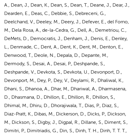
A., Dean, J., Dean, K., Dean, S., Dean, T., Deane, J., Dear, J.,
Dearden, E., Deas, C., Debbie, S., Debreceni, G.,
Deelchand, V., Deeley, M., Deery, J., Defever, E., del Forno,
M., Dela Rosa, A., de-la-Cedra, G., Dell, A., Demetriou, C.,
DeMets, D., Democratis, J., Denham, J., Denis, E., Denley,
L., Denmade, C., Dent, A., Dent, K., Dent, M., Denton, E.,
Denwood, T., Deole, N., Depala, D., Depante, M.,
Dermody, S., Desai, A., Desai, P., Deshpande, S.,
Deshpande, V., Devkota, S., Devkota, U., Devonport, D.,
Devonport, M., Dey, P., Dey, V., Deylami, R., Dhaliwal, K.,
Dhani, S., Dhanoa, A., Dhar, M., Dhariwal, A., Dharmasena,
D., Dhasmana, D., Dhillon, E., Dhillon, R., Dhillon, S.,
Dhimal, M., Dhiru, D., Dhorajiwala, T., Dias, P., Diaz, S.,
Diaz-Pratt, K., Dibas, M., Dickerson, D., Dicks, P., Dickson,
M., Dickson, S., Digby, J., Digpal, R., Dillane, S., Diment, S.,
Dimitri, P., Dimitriadis, G., Din, S., Dinh, T. H., Dinh, T. T. T.,