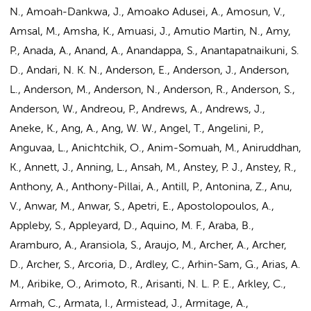
N., Amoah-Dankwa, J., Amoako Adusei, A., Amosun, V.,
Amsal, M., Amsha, K., Amuasi, J., Amutio Martin, N., Amy,
P., Anada, A., Anand, A., Anandappa, S., Anantapatnaikuni, S.
D., Andari, N. K. N.,
Anderson, E.
, Anderson, J., Anderson,
L., Anderson, M., Anderson, N., Anderson, R., Anderson, S.,
Anderson, W., Andreou, P., Andrews, A., Andrews, J.,
Aneke, K., Ang, A., Ang, W. W., Angel, T., Angelini, P.,
Anguvaa, L., Anichtchik, O., Anim-Somuah, M., Aniruddhan,
K., Annett, J., Anning, L., Ansah, M., Anstey, P. J., Anstey, R.,
Anthony, A., Anthony-Pillai, A., Antill, P., Antonina, Z., Anu,
V., Anwar, M., Anwar, S., Apetri, E., Apostolopoulos, A.,
Appleby, S., Appleyard, D., Aquino, M. F., Araba, B.,
Aramburo, A., Aransiola, S., Araujo, M., Archer, A., Archer,
D., Archer, S., Arcoria, D., Ardley, C., Arhin-Sam, G., Arias, A.
M., Aribike, O., Arimoto, R., Arisanti, N. L. P. E., Arkley, C.,
Armah, C., Armata, I., Armistead, J., Armitage, A.,