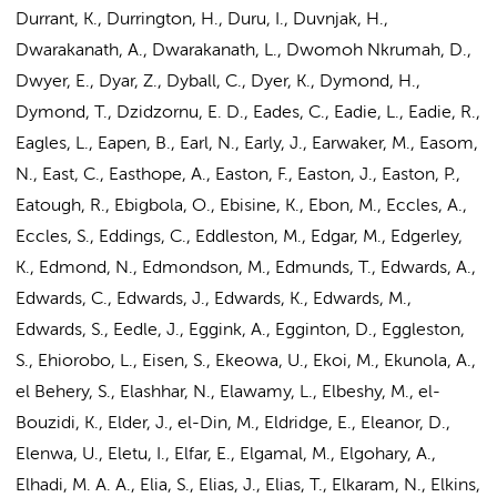
Durrant, K., Durrington, H., Duru, I., Duvnjak, H.,
Dwarakanath, A., Dwarakanath, L., Dwomoh Nkrumah, D.,
Dwyer, E., Dyar, Z., Dyball, C., Dyer, K., Dymond, H.,
Dymond, T., Dzidzornu, E. D., Eades, C., Eadie, L., Eadie, R.,
Eagles, L., Eapen, B., Earl, N., Early, J., Earwaker, M., Easom,
N., East, C., Easthope, A., Easton, F., Easton, J., Easton, P.,
Eatough, R., Ebigbola, O., Ebisine, K., Ebon, M., Eccles, A.,
Eccles, S., Eddings, C., Eddleston, M., Edgar, M., Edgerley,
K., Edmond, N., Edmondson, M., Edmunds, T., Edwards, A.,
Edwards, C., Edwards, J., Edwards, K., Edwards, M.,
Edwards, S., Eedle, J., Eggink, A., Egginton, D., Eggleston,
S., Ehiorobo, L., Eisen, S., Ekeowa, U., Ekoi, M., Ekunola, A.,
el Behery, S., Elashhar, N., Elawamy, L., Elbeshy, M., el-
Bouzidi, K., Elder, J., el-Din, M., Eldridge, E., Eleanor, D.,
Elenwa, U., Eletu, I., Elfar, E., Elgamal, M., Elgohary, A.,
Elhadi, M. A. A., Elia, S.,
Elias, J.
, Elias, T., Elkaram, N., Elkins,