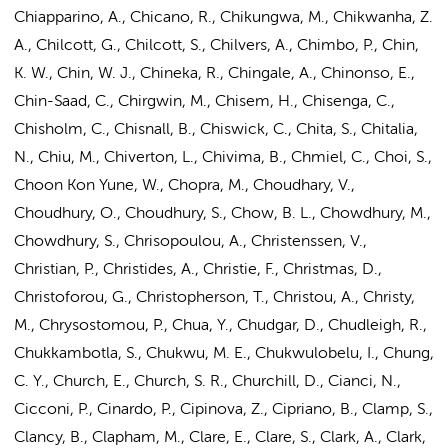
Chiapparino, A., Chicano, R., Chikungwa, M., Chikwanha, Z.
A., Chilcott, G., Chilcott, S., Chilvers, A., Chimbo, P., Chin,
K. W., Chin, W. J., Chineka, R., Chingale, A., Chinonso, E.,
Chin-Saad, C., Chirgwin, M., Chisem, H., Chisenga, C.,
Chisholm, C., Chisnall, B., Chiswick, C., Chita, S., Chitalia,
N., Chiu, M., Chiverton, L., Chivima, B., Chmiel, C., Choi, S.,
Choon Kon Yune, W., Chopra, M., Choudhary, V.,
Choudhury, O., Choudhury, S., Chow, B. L., Chowdhury, M.,
Chowdhury, S., Chrisopoulou, A., Christenssen, V.,
Christian, P., Christides, A., Christie, F., Christmas, D.,
Christoforou, G., Christopherson, T., Christou, A., Christy,
M., Chrysostomou, P., Chua, Y., Chudgar, D., Chudleigh, R.,
Chukkambotla, S., Chukwu, M. E., Chukwulobelu, I., Chung,
C. Y., Church, E., Church, S. R., Churchill, D., Cianci, N.,
Cicconi, P., Cinardo, P., Cipinova, Z., Cipriano, B., Clamp, S.,
Clancy, B., Clapham, M., Clare, E., Clare, S., Clark, A., Clark,