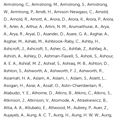
Armstrong, C., Armstrong, M., Armstrong, S., Armstrong,
W., Armtrong, P., Arndt, H., Arnison-Newgass, C., Arnold,
D., Arnold, R., Arnott, A., Arora, D., Arora, K., Arora, P., Arora,
R., Arter, A., Arthur, A., Artini, N. M., Arumaithurai, A., Arya,
A., Arya, R., Aryal, D., Asandei, D., Asare, G. A., Asghar, A.,
Asghar, M., Ashab, M., Ashbrook-Raby, C., Ashby, H.,
Ashcroft, J., Ashcroft, S., Asher, G., Ashfak, Z., Ashfaq, A.,
Ashish, A., Ashley, D., Ashman-Flavell, S., Ashok, S., Ashour,
A. E. A., Ashraf, M. Z., Ashraf, S., Ashraq, M. B., Ashton, D.,
Ashton, S., Ashworth, A., Ashworth, F. J., Ashworth, R.,
Asiamah, H. A., Aslam, A., Aslam, I., Aslam, S., Aslett, L.,
Asogan, H., Asrar, A., Assaf, O., Astin-Chamberlain, R.,
Atabudzi, Y. E., Athorne, D., Atkins, B., Atkins, C., Atkins, S.,
Atkinson, J., Atkinson, V., Atomode, A., Atraskiewicz, B.,
Attia, A. A., Attubato, E., Attwood, M., Aubrey, P., Auer, Z.,
Aujayeb, A., Aung, A. C. T.,
Aung, H.
, Aung, H. W. W., Aung,