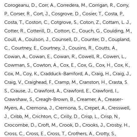
Corogeanu, D., Corr, A., Corredera, M., Corrigan, R., Corry,
P., Corser, R., Cort, J., Cosgrove, D., Cosier, T., Costa, P.,
Costa, T., Coston, C., Cotgrove, S., Coton, Z., Cottam, L. J.,
Cotter, R., Cotterill, D., Cotton, C., Couch, G., Coulding, M.,
Coull, A., Coulson, J., Counsell, D., Counter, D., Coupland,
C., Courtney, E., Courtney, J., Cousins, R., Coutts, A.,
Cowan, A., Cowan, E., Cowan, R., Cowell, R., Cowen, L.,
Cowman, S., Cowton, A., Cox, E., Cox, G., Cox, H., Cox, K.,
Cox, M., Coy, K., Cradduck-Bamford, A., Craig, H., Craig, J.,
Craig, V., Craighead, F., Cramp, M., Cranston, H., Crasta, S.
S., Crause, J., Crawford, A., Crawford, E., Crawford, I.,
Crawshaw, S., Creagh-Brown, B., Creamer, A., Creaser-
Myers, A., Cremona, J., Cremona, S., Crepet, A., Cresswell,
J., Cribb, M., Crichton, C., Crilly, D., Crisp, L., Crisp, N.,
Crocombe, D., Croft, M., Crook, D., Crooks, J., Crosby, H.,
Cross, C., Cross, E., Cross, T., Crothers, A., Crotty, S.,