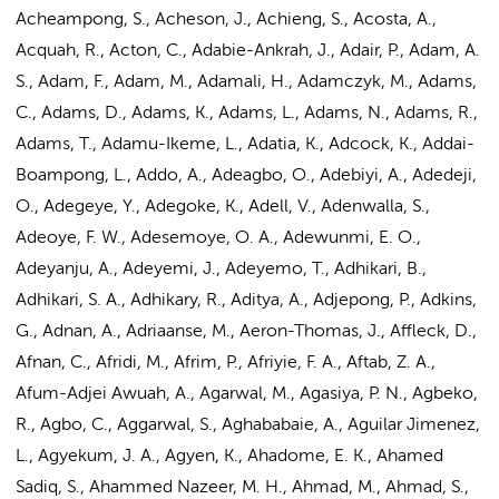
Acheampong, S., Acheson, J., Achieng, S., Acosta, A.,
Acquah, R., Acton, C., Adabie-Ankrah, J., Adair, P., Adam, A.
S., Adam, F., Adam, M., Adamali, H., Adamczyk, M., Adams,
C., Adams, D., Adams, K., Adams, L., Adams, N.,
Adams, R.
,
Adams, T., Adamu-Ikeme, L., Adatia, K., Adcock, K., Addai-
Boampong, L., Addo, A., Adeagbo, O., Adebiyi, A., Adedeji,
O., Adegeye, Y., Adegoke, K., Adell, V., Adenwalla, S.,
Adeoye, F. W., Adesemoye, O. A., Adewunmi, E. O.,
Adeyanju, A., Adeyemi, J., Adeyemo, T., Adhikari, B.,
Adhikari, S. A., Adhikary, R., Aditya, A., Adjepong, P., Adkins,
G., Adnan, A.,
Adriaanse, M.
, Aeron-Thomas, J., Affleck, D.,
Afnan, C., Afridi, M., Afrim, P., Afriyie, F. A., Aftab, Z. A.,
Afum-Adjei Awuah, A., Agarwal, M., Agasiya, P. N., Agbeko,
R., Agbo, C., Aggarwal, S., Aghababaie, A., Aguilar Jimenez,
L., Agyekum, J. A., Agyen, K., Ahadome, E. K., Ahamed
Sadiq, S., Ahammed Nazeer, M. H., Ahmad, M., Ahmad, S.,