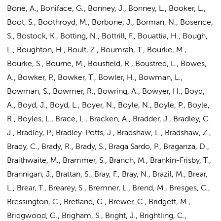
Bone, A., Boniface, G., Bonney, J., Bonney, L., Booker, L.,
Boot, S., Boothroyd, M., Borbone, J., Borman, N., Bosence,
S., Bostock, K., Botting, N., Bottrill, F., Bouattia, H., Bough,
L., Boughton, H., Boult, Z., Boumrah, T., Bourke, M.,
Bourke, S., Bourne, M., Bousfield, R., Boustred, L., Bowes,
A., Bowker, P., Bowker, T., Bowler, H., Bowman, L.,
Bowman, S., Bowmer, R., Bowring, A., Bowyer, H.,
Boyd,
A.
, Boyd, J., Boyd, L., Boyer, N., Boyle, N., Boyle, P., Boyle,
R., Boyles, L., Brace, L., Bracken, A., Bradder, J., Bradley, C.
J., Bradley, P., Bradley-Potts, J., Bradshaw, L., Bradshaw, Z.,
Brady, C., Brady, R., Brady, S., Braga Sardo, P., Braganza, D.,
Braithwaite, M., Brammer, S., Branch, M., Brankin-Frisby, T.,
Brannigan, J., Brattan, S., Bray, F., Bray, N., Brazil, M., Brear,
L., Brear, T., Brearey, S., Bremner, L., Brend, M., Bresges, C.,
Bressington, C., Bretland, G., Brewer, C., Bridgett, M.,
Bridgwood, G., Brigham, S., Bright, J., Brightling, C.,