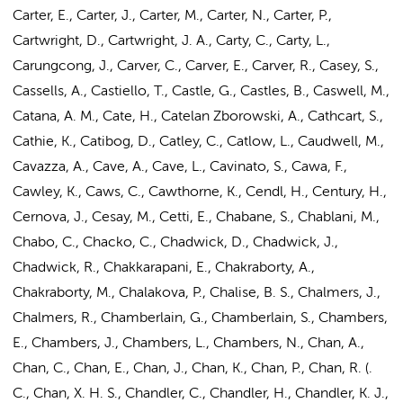
Carter, E., Carter, J., Carter, M., Carter, N., Carter, P.,
Cartwright, D., Cartwright, J. A., Carty, C., Carty, L.,
Carungcong, J., Carver, C., Carver, E., Carver, R., Casey, S.,
Cassells, A., Castiello, T., Castle, G., Castles, B., Caswell, M.,
Catana, A. M., Cate, H., Catelan Zborowski, A., Cathcart, S.,
Cathie, K., Catibog, D., Catley, C., Catlow, L., Caudwell, M.,
Cavazza, A., Cave, A., Cave, L., Cavinato, S., Cawa, F.,
Cawley, K., Caws, C., Cawthorne, K., Cendl, H., Century, H.,
Cernova, J., Cesay, M., Cetti, E., Chabane, S., Chablani, M.,
Chabo, C., Chacko, C., Chadwick, D., Chadwick, J.,
Chadwick, R., Chakkarapani, E.,
Chakraborty, A.
,
Chakraborty, M., Chalakova, P., Chalise, B. S., Chalmers, J.,
Chalmers, R., Chamberlain, G., Chamberlain, S., Chambers,
E., Chambers, J., Chambers, L., Chambers, N., Chan, A.,
Chan, C., Chan, E., Chan, J., Chan, K., Chan, P., Chan, R. (.
C., Chan, X. H. S., Chandler, C., Chandler, H., Chandler, K. J.,