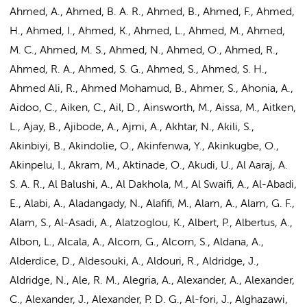
Ahmed, A.
, Ahmed, B. A. R., Ahmed, B., Ahmed, F., Ahmed,
H., Ahmed, I., Ahmed, K., Ahmed, L., Ahmed, M., Ahmed,
M. C., Ahmed, M. S., Ahmed, N., Ahmed, O., Ahmed, R.,
Ahmed, R. A., Ahmed, S. G., Ahmed, S., Ahmed, S. H.,
Ahmed Ali, R., Ahmed Mohamud, B., Ahmer, S., Ahonia, A.,
Aidoo, C., Aiken, C., Ail, D., Ainsworth, M., Aissa, M., Aitken,
L., Ajay, B., Ajibode, A., Ajmi, A., Akhtar, N., Akili, S.,
Akinbiyi, B., Akindolie, O., Akinfenwa, Y., Akinkugbe, O.,
Akinpelu, I., Akram, M., Aktinade, O., Akudi, U., Al Aaraj, A.
S. A. R., Al Balushi, A., Al Dakhola, M., Al Swaifi, A., Al-Abadi,
E., Alabi, A., Aladangady, N., Alafifi, M., Alam, A., Alam, G. F.,
Alam, S., Al-Asadi, A., Alatzoglou, K., Albert, P., Albertus, A.,
Albon, L., Alcala, A., Alcorn, G., Alcorn, S., Aldana, A.,
Alderdice, D., Aldesouki, A., Aldouri, R., Aldridge, J.,
Aldridge, N., Ale, R. M., Alegria, A., Alexander, A., Alexander,
C., Alexander, J., Alexander, P. D. G., Al-fori, J., Alghazawi,