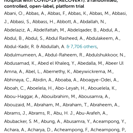
hospital with COVID-19 (RECOVERY): a randomised,
controlled, open-label, platform trial
Abani, O., Abbas, A., Abbas, F., Abbas, K., Abbas, M., Abbasi,
J., Abbasi, S., Abbass, H., Abbott, A., Abdallah, N.,
Abdelaziz, A., Abdelfattah, M., Abdelqader, B., Abdul, A.,
Abdul, B., Abdul, S., Abdul Rasheed, A., Abdulakeem, A.,
Abdul-Kadir, R. & Abdullah, A.
& 7,706 others
,
Abdulmumeen, A., Abdul-Raheem, R., Abdulshukkoor, N.,
Abdusamad, K., Abed el Khaleq, Y., Abedalla, M., Abeer Ul
Amna, A., Abel, L., Abernethy, K., Abeywickrema, M.,
Abhinaya, C., Abidin, A., Aboaba, A., Aboagye-Odei, A.,
Aboah, C., Aboelela, H., Abo-Leyah, H., Abouelela, K.,
Abou-Haggar, A., Abouibrahim, M., Abousamra, A.,
Abouzaid, M., Abraham, M., Abraham, T., Abraheem, A.,
Abrams, J., Abrams, R., Abu, H. J., Abu-Arafeh, A.,
Abubacker, S. M., Abung, A., Abusamra, Y., Aceampong, Y.,
Achara, A., Acharya, D., Acheampong, F., Acheampong, P.,