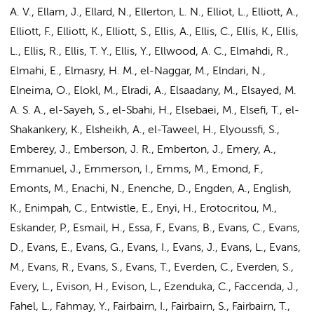
A. V., Ellam, J., Ellard, N., Ellerton, L. N., Elliot, L., Elliott, A.,
Elliott, F., Elliott, K., Elliott, S., Ellis, A., Ellis, C., Ellis, K., Ellis,
L., Ellis, R., Ellis, T. Y., Ellis, Y., Ellwood, A. C., Elmahdi, R.,
Elmahi, E., Elmasry, H. M.,
el-Naggar, M.
, Elndari, N.,
Elneima, O., Elokl, M., Elradi, A., Elsaadany, M., Elsayed, M.
A. S. A., el-Sayeh, S., el-Sbahi, H., Elsebaei, M., Elsefi, T., el-
Shakankery, K., Elsheikh, A., el-Taweel, H., Elyoussfi, S.,
Emberey, J., Emberson, J. R., Emberton, J., Emery, A.,
Emmanuel, J., Emmerson, I., Emms, M., Emond, F.,
Emonts, M., Enachi, N., Enenche, D., Engden, A., English,
K., Enimpah, C., Entwistle, E., Enyi, H., Erotocritou, M.,
Eskander, P., Esmail, H., Essa, F., Evans, B., Evans, C., Evans,
D., Evans, E., Evans, G., Evans, I., Evans, J., Evans, L., Evans,
M., Evans, R., Evans, S., Evans, T., Everden, C., Everden, S.,
Every, L., Evison, H., Evison, L., Ezenduka, C., Faccenda, J.,
Fahel, L., Fahmay, Y., Fairbairn, I., Fairbairn, S., Fairbairn, T.,