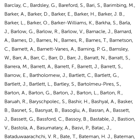
Barclay, C., Bardsley, G., Bareford, S., Bari, S., Barimbing, M.,
Barker, A., Barker, D., Barker, E., Barker, H., Barker, J. B.,
Barker, L., Barker, O., Barker-Williams, K., Barkha, S., Barla,
J., Barlow, G., Barlow, R., Barlow, V., Barnacle, J., Barnard,
A., Barnes, D., Barnes, N., Barnes, R., Barnes, T., Barnetson,
C., Barnett, A., Barnett-Vanes, A., Barning, P. G., Barnsley,
W., Barr, A., Barr, C., Barr, D., Barr, J., Barratt, N., Barratt, S.,
Barrera, M., Barrett, A., Barrett, F., Barrett, J., Barrett, S.,
Barrow, E.,
Bartholomew, J.
, Bartlett, C., Bartlett, G.,
Bartlett, J., Bartlett, L., Bartley, S., Bartolmeu-Pires, S.,
Barton, A., Barton, G., Barton, J., Barton, L., Barton, R.,
Baruah, R., Baryschpolec, S., Bashir, H., Bashyal, A., Basker,
B., Basnet, S., Basnyat, B., Basoglu, A., Basran, A., Bassett,
J., Bassett, G., Bassford, C., Bassoy, B., Bastable, J., Bastion,
V., Bastola, A., Basumatary, A., Basvi, P., Batac, J.,
Bataduwaarachchi, V. R., Bate, T., Bateman, H. J., Bateman,