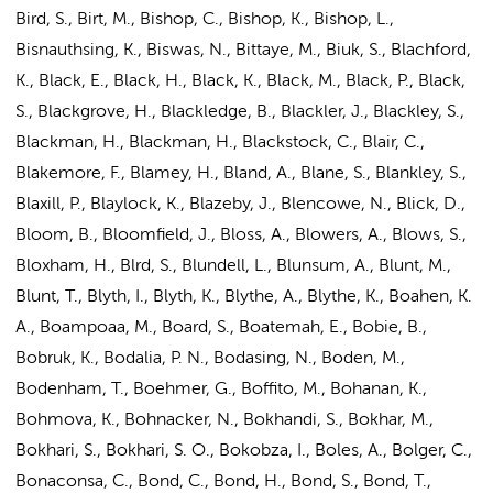
Bird, S., Birt, M., Bishop, C., Bishop, K., Bishop, L.,
Bisnauthsing, K., Biswas, N., Bittaye, M., Biuk, S., Blachford,
K., Black, E., Black, H., Black, K., Black, M., Black, P., Black,
S., Blackgrove, H., Blackledge, B., Blackler, J., Blackley, S.,
Blackman, H., Blackman, H., Blackstock, C., Blair, C.,
Blakemore, F., Blamey, H., Bland, A., Blane, S., Blankley, S.,
Blaxill, P., Blaylock, K., Blazeby, J., Blencowe, N., Blick, D.,
Bloom, B., Bloomfield, J., Bloss, A., Blowers, A., Blows, S.,
Bloxham, H., Blrd, S., Blundell, L., Blunsum, A., Blunt, M.,
Blunt, T., Blyth, I., Blyth, K., Blythe, A., Blythe, K., Boahen, K.
A., Boampoaa, M., Board, S., Boatemah, E., Bobie, B.,
Bobruk, K., Bodalia, P. N., Bodasing, N., Boden, M.,
Bodenham, T., Boehmer, G., Boffito, M., Bohanan, K.,
Bohmova, K., Bohnacker, N., Bokhandi, S., Bokhar, M.,
Bokhari, S., Bokhari, S. O., Bokobza, I., Boles, A., Bolger, C.,
Bonaconsa, C., Bond, C., Bond, H., Bond, S., Bond, T.,