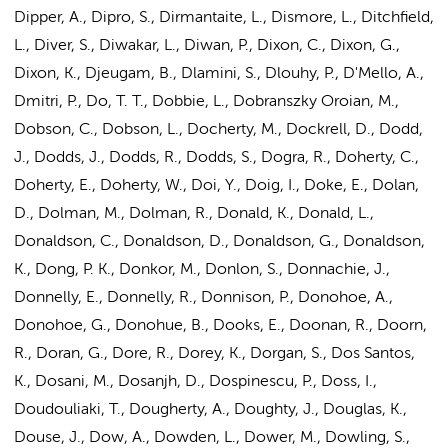
Dipper, A., Dipro, S., Dirmantaite, L., Dismore, L., Ditchfield,
L., Diver, S., Diwakar, L., Diwan, P., Dixon, C., Dixon, G.,
Dixon, K., Djeugam, B., Dlamini, S., Dlouhy, P., D'Mello, A.,
Dmitri, P., Do, T. T., Dobbie, L., Dobranszky Oroian, M.,
Dobson, C., Dobson, L., Docherty, M., Dockrell, D., Dodd,
J., Dodds, J., Dodds, R., Dodds, S., Dogra, R., Doherty, C.,
Doherty, E., Doherty, W., Doi, Y., Doig, I., Doke, E., Dolan,
D.,
Dolman, M.
, Dolman, R., Donald, K., Donald, L.,
Donaldson, C., Donaldson, D., Donaldson, G., Donaldson,
K., Dong, P. K., Donkor, M., Donlon, S., Donnachie, J.,
Donnelly, E., Donnelly, R., Donnison, P., Donohoe, A.,
Donohoe, G., Donohue, B., Dooks, E., Doonan, R., Doorn,
R., Doran, G., Dore, R., Dorey, K., Dorgan, S., Dos Santos,
K., Dosani, M., Dosanjh, D., Dospinescu, P., Doss, I.,
Doudouliaki, T., Dougherty, A., Doughty, J., Douglas, K.,
Douse, J., Dow, A., Dowden, L., Dower, M., Dowling, S.,