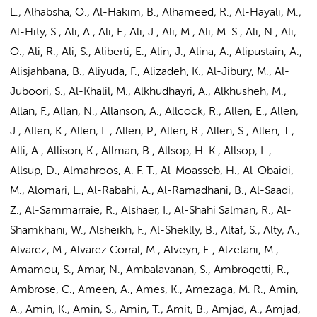
L., Alhabsha, O., Al-Hakim, B., Alhameed, R., Al-Hayali, M.,
Al-Hity, S., Ali, A., Ali, F., Ali, J.,
Ali, M.
, Ali, M. S., Ali, N., Ali,
O., Ali, R., Ali, S., Aliberti, E., Alin, J., Alina, A., Alipustain, A.,
Alisjahbana, B., Aliyuda, F., Alizadeh, K., Al-Jibury, M., Al-
Juboori, S., Al-Khalil, M., Alkhudhayri, A., Alkhusheh, M.,
Allan, F., Allan, N., Allanson, A., Allcock, R., Allen, E., Allen,
J., Allen, K., Allen, L., Allen, P., Allen, R., Allen, S., Allen, T.,
Alli, A., Allison, K., Allman, B., Allsop, H. K., Allsop, L.,
Allsup, D., Almahroos, A. F. T., Al-Moasseb, H., Al-Obaidi,
M., Alomari, L., Al-Rabahi, A., Al-Ramadhani, B., Al-Saadi,
Z., Al-Sammarraie, R., Alshaer, I., Al-Shahi Salman, R., Al-
Shamkhani, W., Alsheikh, F., Al-Sheklly, B., Altaf, S., Alty, A.,
Alvarez, M., Alvarez Corral, M., Alveyn, E., Alzetani, M.,
Amamou, S., Amar, N., Ambalavanan, S., Ambrogetti, R.,
Ambrose, C., Ameen, A., Ames, K., Amezaga, M. R.,
Amin,
A.
, Amin, K., Amin, S., Amin, T., Amit, B.,
Amjad, A.
, Amjad,