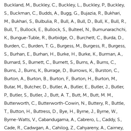
Buckland, M., Buckley, C., Buckley, L., Buckley, P., Buckley,
S., Buckman, C., Budds, A., Bugg, G., Bujazia, R., Bukhari,
M., Bukhari, S., Bulbulia, R., Bull, A., Bull, D., Bull, K., Bull, R.,
Bull, T., Bullock, E., Bullock, S., Bulteel, N., Bumunarachchi,
K., Bungue-Tuble, R., Burbidge, O., Burchett, C., Burda, D.,
Burden, C., Burden, T. G., Burgess, M., Burgess, R., Burgess,
S., Burhan, E., Burhan, H., Burke, H., Burke, K., Burman, A.,
Burnard, S., Burnett, C., Burnett, S., Burns, A., Burns, C.,
Burns, J., Burns, K., Burrage, D., Burrows, K., Burston, C.,
Burton, A., Burton, B., Burton, F., Burton, H., Burton, M.,
Butar, M., Butcher, D., Butler, A., Butler, E., Butler, J., Butler,
P., Butler, S., Butler, J., Butt, A. T., Butt, M., Butt, M. M.,
Butterworth, C., Butterworth-Cowin, N., Buttery, R., Buttle,
T., Button, H., Buttress, D., Bye, H., Byrne, J., Byrne, W.,
Byrne-Watts, V., Cabandugama, A., Cabrero, L., Caddy, S.,
Cade, R., Cadwgan, A., Cahilog, Z., Cahyareny, A., Cairney,