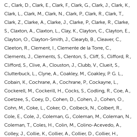
C., Clark, D., Clark, E., Clark, F., Clark, G., Clark, J., Clark, K.,
Clark, L., Clark, M., Clark, N., Clark, P., Clark, R., Clark, T.,
Clark, Z., Clarke, A., Clarke, J., Clarke, P., Clarke, R., Clarke,
S., Claxton, A., Claxton, L., Clay, K., Clayton, C., Clayton, E.,
Clayton, O., Clayton-Smith, J., Clearyb, B., Cleaver, C.,
Cleeton, R., Clement, I., Clemente de la Torre, C.,
Clements, J., Clements, S., Clenton, S., Cliff, S., Clifford, R.,
Clifford, S., Clive, A., Clouston, J., Clubb, V., Clueit, S.,
Clutterbuck, L., Clyne, A., Coakley, M., Coakley, P. G. L.,
Cobain, K., Cochrane, A., Cochrane, P., Cockayne, L.,
Cockerell, M., Cockerill, H., Cocks, S., Codling, R., Coe, A.,
Coetzee, S., Coey, D.,
Cohen, D.
,
Cohen, J.
, Cohen, O.,
Cohn, M.
, Coke, L., Coker, O., Colbeck, N., Colbert, R.,
Cole, E., Cole, J., Coleman, G., Coleman, M., Coleman, N.,
Coleman, T., Coles, H., Colin, M., Colino-Acevedo, A.,
Colley, J., Collie, K., Collier, A., Collier, D., Collier, H.,