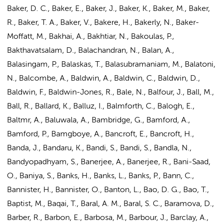
Baker, D. C., Baker, E., Baker, J., Baker, K., Baker, M., Baker,
R., Baker, T. A., Baker, V., Bakere, H., Bakerly, N., Baker-
Moffatt, M., Bakhai, A., Bakhtiar, N., Bakoulas, P.,
Bakthavatsalam, D., Balachandran, N., Balan, A.,
Balasingam, P., Balaskas, T., Balasubramaniam, M., Balatoni,
N., Balcombe, A., Baldwin, A., Baldwin, C., Baldwin, D.,
Baldwin, F., Baldwin-Jones, R., Bale, N., Balfour, J., Ball, M.,
Ball, R., Ballard, K., Balluz, I., Balmforth, C., Balogh, E.,
Baltmr, A., Baluwala, A., Bambridge, G., Bamford, A.,
Bamford, P., Bamgboye, A., Bancroft, E., Bancroft, H.,
Banda, J., Bandaru, K., Bandi, S., Bandi, S., Bandla, N.,
Bandyopadhyam, S., Banerjee, A., Banerjee, R., Bani-Saad,
O., Baniya, S., Banks, H., Banks, L., Banks, P., Bann, C.,
Bannister, H., Bannister, O., Banton, L., Bao, D. G., Bao, T.,
Baptist, M., Baqai, T., Baral, A. M., Baral, S. C., Baramova, D.,
Barber, R., Barbon, E., Barbosa, M., Barbour, J., Barclay, A.,