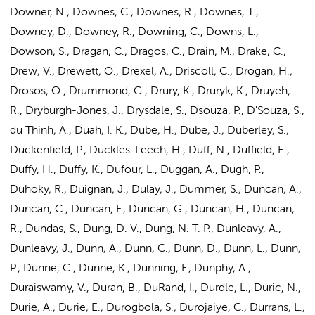
Downer, N., Downes, C., Downes, R., Downes, T.,
Downey, D., Downey, R., Downing, C., Downs, L.,
Dowson, S., Dragan, C., Dragos, C., Drain, M., Drake, C.,
Drew, V., Drewett, O., Drexel, A., Driscoll, C., Drogan, H.,
Drosos, O., Drummond, G., Drury, K., Druryk, K., Druyeh,
R., Dryburgh-Jones, J., Drysdale, S., Dsouza, P., D'Souza, S.,
du Thinh, A., Duah, I. K., Dube, H., Dube, J., Duberley, S.,
Duckenfield, P., Duckles-Leech, H., Duff, N., Duffield, E.,
Duffy, H., Duffy, K., Dufour, L., Duggan, A., Dugh, P.,
Duhoky, R., Duignan, J., Dulay, J., Dummer, S., Duncan, A.,
Duncan, C., Duncan, F., Duncan, G., Duncan, H., Duncan,
R., Dundas, S., Dung, D. V., Dung, N. T. P., Dunleavy, A.,
Dunleavy, J., Dunn, A., Dunn, C., Dunn, D., Dunn, L., Dunn,
P., Dunne, C., Dunne, K., Dunning, F., Dunphy, A.,
Duraiswamy, V., Duran, B., DuRand, I., Durdle, L., Duric, N.,
Durie, A., Durie, E., Durogbola, S., Durojaiye, C., Durrans, L.,