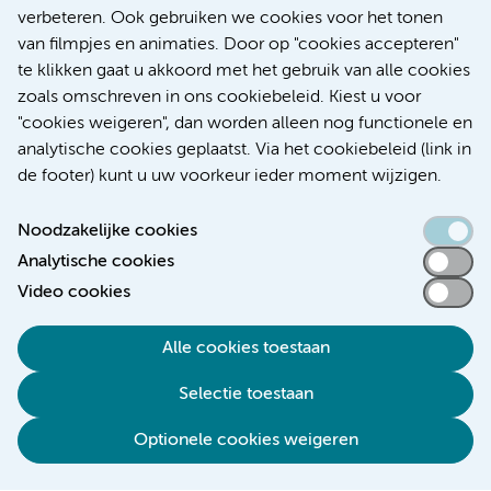
Werken bij Amsterdam UMC
verbeteren. Ook gebruiken we cookies voor het tonen
Over Amsterdam UMC
van filmpjes en animaties. Door op "cookies accepteren"
Nieuws
te klikken gaat u akkoord met het gebruik van alle cookies
Research
zoals omschreven in ons cookiebeleid. Kiest u voor
Educatie Locatie AMC
"cookies weigeren", dan worden alleen nog functionele en
Educatie Locatie VUmc
analytische cookies geplaatst. Via het cookiebeleid (link in
de footer) kunt u uw voorkeur ieder moment wijzigen.
Noodzakelijke cookies
Analytische cookies
Toegankelijkheidsverklaring
Video cookies
Responsible disclosure
Alle cookies toestaan
Algemene privacyverklaring
Selectie toestaan
Disclaimer
Colofon
Optionele cookies weigeren