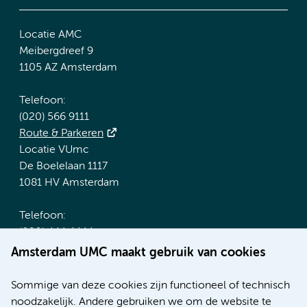
Locatie AMC
Meibergdreef 9
1105 AZ Amsterdam
Telefoon:
(020) 566 9111
Route & Parkeren
Locatie VUmc
De Boelelaan 1117
1081 HV Amsterdam
Telefoon:
(020) 444 4444
Route & Parkeren
Amsterdam UMC maakt gebruik van cookies
Meer Amsterdam UMC websites:
Sommige van deze cookies zijn functioneel of technisch
noodzakelijk. Andere gebruiken we om de website te