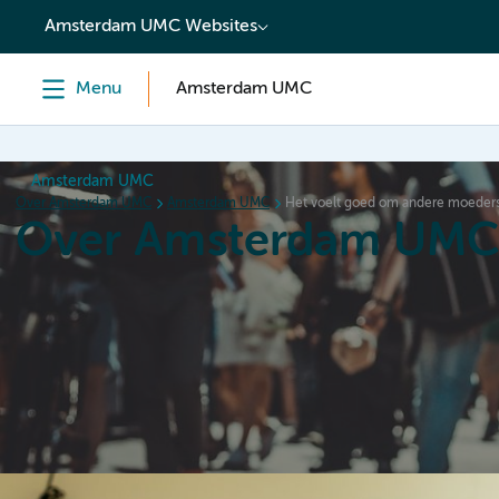
content
Amsterdam UMC Websites
Menu
Amsterdam UMC
Amsterdam UMC
Over Amsterdam UMC
Amsterdam UMC
Het voelt goed om andere moeders
Over Amsterdam UM
Home
Organisatie
Hoe wij werken
Als werkgever