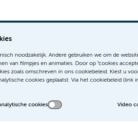
kies
nisch noodzakelijk. Andere gebruiken we om de websit
Meer Amsterdam UMC websites:
en van filmpjes en animaties. Door op "cookies accepte
okies zoals omschreven in ons cookiebeleid. Kiest u voo
Werken bij Amsterdam UMC
lytische cookies geplaatst. Via het cookiebeleid (link i
Over Amsterdam UMC
Nieuws
Research
Analytische cookies
Video c
Educatie Locatie AMC
Educatie Locatie VUmc