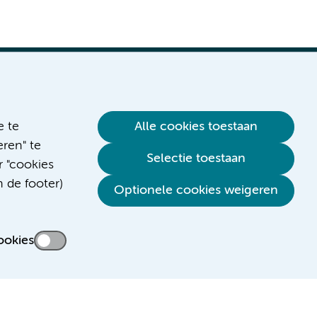
e te
Alle cookies toestaan
ren" te
Selectie toestaan
r "cookies
n de footer)
Optionele cookies weigeren
ookies