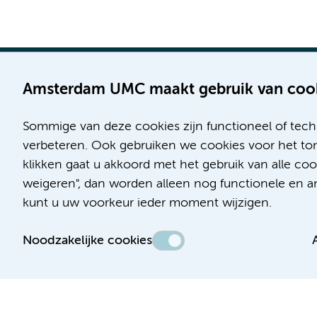
Amsterdam UMC maakt gebruik van coo
Sommige van deze cookies zijn functioneel of tech
Locatie AMC
Locatie VUmc
verbeteren. Ook gebruiken we cookies voor het ton
Meibergdreef 9
De Boelelaan 1117
klikken gaat u akkoord met het gebruik van alle co
1105 AZ Amsterdam
1081 HV Amsterdam
weigeren", dan worden alleen nog functionele en ana
kunt u uw voorkeur ieder moment wijzigen.
Telefoon:
Telefoon:
(020) 566 9111
(020) 444 4444
Noodzakelijke cookies
Route & Parkeren
Route & Parkeren