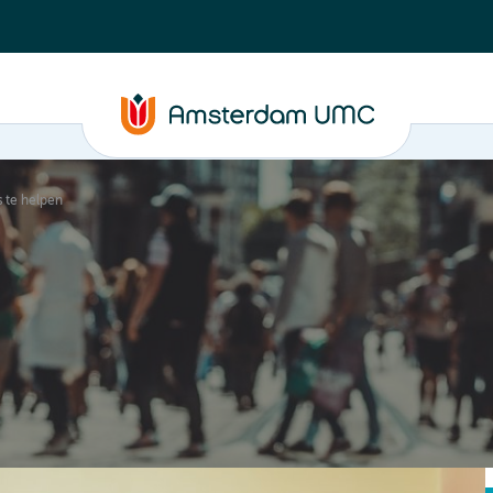
 te helpen
C
Steun ons
Evenementen
Actueel
Contact