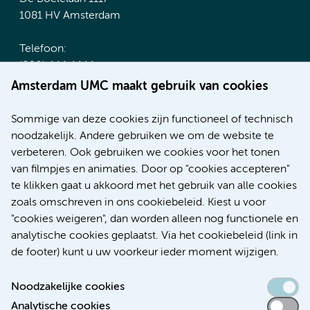
1081 HV Amsterdam
Telefoon:
(020) 444 4444
Route & Parkeren
Amsterdam UMC maakt gebruik van cookies
Meer Amsterdam UMC websites:
Sommige van deze cookies zijn functioneel of technisch
noodzakelijk. Andere gebruiken we om de website te
Werken bij Amsterdam UMC
verbeteren. Ook gebruiken we cookies voor het tonen
Over Amsterdam UMC
van filmpjes en animaties. Door op "cookies accepteren"
Nieuws
te klikken gaat u akkoord met het gebruik van alle cookies
Research
zoals omschreven in ons cookiebeleid. Kiest u voor
Educatie Locatie AMC
"cookies weigeren", dan worden alleen nog functionele en
Educatie Locatie VUmc
analytische cookies geplaatst. Via het cookiebeleid (link in
de footer) kunt u uw voorkeur ieder moment wijzigen.
Noodzakelijke cookies
Analytische cookies