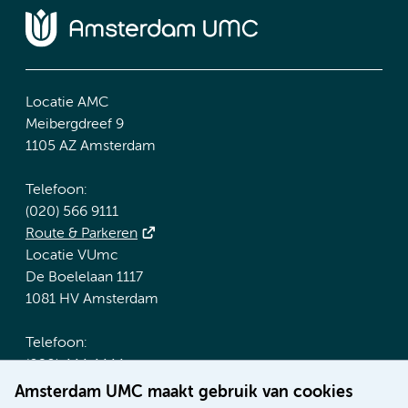
Locatie AMC
Meibergdreef 9
1105 AZ Amsterdam
Telefoon:
(020) 566 9111
Route & Parkeren
Locatie VUmc
De Boelelaan 1117
1081 HV Amsterdam
Telefoon:
(020) 444 4444
Route & Parkeren
Amsterdam UMC maakt gebruik van cookies