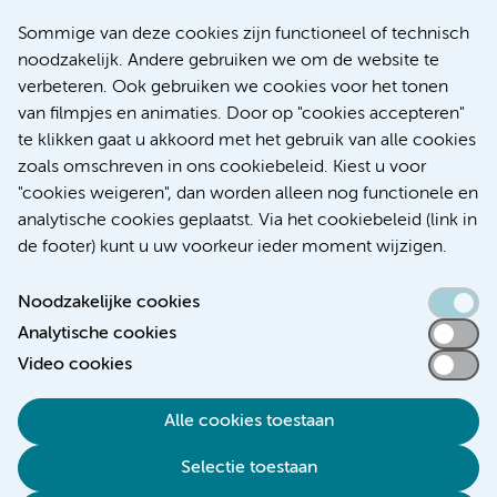
Meer Amsterdam UMC websites:
Sommige van deze cookies zijn functioneel of technisch
noodzakelijk. Andere gebruiken we om de website te
Werken bij Amsterdam UMC
verbeteren. Ook gebruiken we cookies voor het tonen
Over Amsterdam UMC
van filmpjes en animaties. Door op "cookies accepteren"
Nieuws
te klikken gaat u akkoord met het gebruik van alle cookies
Research
zoals omschreven in ons cookiebeleid. Kiest u voor
Educatie Locatie AMC
"cookies weigeren", dan worden alleen nog functionele en
Educatie Locatie VUmc
analytische cookies geplaatst. Via het cookiebeleid (link in
de footer) kunt u uw voorkeur ieder moment wijzigen.
Noodzakelijke cookies
Analytische cookies
Toegankelijkheidsverklaring
Video cookies
Responsible disclosure
Alle cookies toestaan
Algemene privacyverklaring
Selectie toestaan
Disclaimer