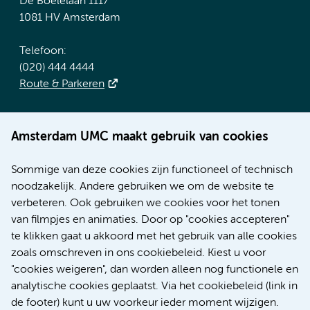
De Boelelaan 1117
1081 HV Amsterdam
Telefoon:
(020) 444 4444
Route & Parkeren
Meer Amsterdam UMC websites:
Amsterdam UMC maakt gebruik van cookies
Werken bij Amsterdam UMC
Over Amsterdam UMC
Sommige van deze cookies zijn functioneel of technisch
Nieuws
noodzakelijk. Andere gebruiken we om de website te
Research
verbeteren. Ook gebruiken we cookies voor het tonen
Educatie Locatie AMC
van filmpjes en animaties. Door op "cookies accepteren"
Educatie Locatie VUmc
te klikken gaat u akkoord met het gebruik van alle cookies
zoals omschreven in ons cookiebeleid. Kiest u voor
"cookies weigeren", dan worden alleen nog functionele en
analytische cookies geplaatst. Via het cookiebeleid (link in
de footer) kunt u uw voorkeur ieder moment wijzigen.