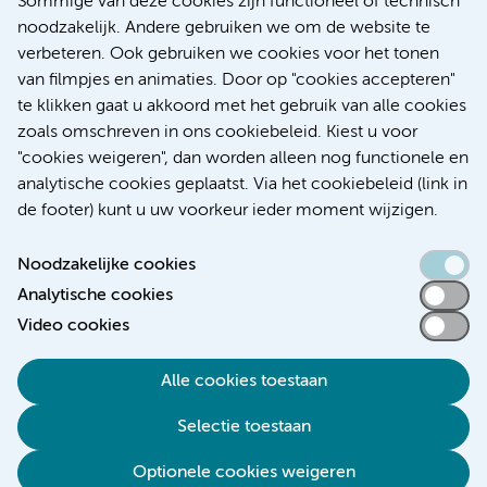
Sommige van deze cookies zijn functioneel of technisch
Nieuws
noodzakelijk. Andere gebruiken we om de website te
Research
verbeteren. Ook gebruiken we cookies voor het tonen
Educatie Locatie AMC
van filmpjes en animaties. Door op "cookies accepteren"
Educatie Locatie VUmc
te klikken gaat u akkoord met het gebruik van alle cookies
zoals omschreven in ons cookiebeleid. Kiest u voor
"cookies weigeren", dan worden alleen nog functionele en
analytische cookies geplaatst. Via het cookiebeleid (link in
de footer) kunt u uw voorkeur ieder moment wijzigen.
Noodzakelijke cookies
Analytische cookies
Toegankelijkheidsverklaring
Video cookies
Responsible disclosure
Alle cookies toestaan
Algemene privacyverklaring
Selectie toestaan
Disclaimer
Colofon
Optionele cookies weigeren