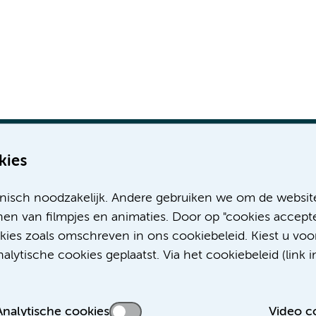
kies
nisch noodzakelijk. Andere gebruiken we om de websit
Meer Amsterdam UMC websites:
en van filmpjes en animaties. Door op "cookies accepte
okies zoals omschreven in ons cookiebeleid. Kiest u voo
Werken bij Amsterdam UMC
lytische cookies geplaatst. Via het cookiebeleid (link i
Over Amsterdam UMC
Nieuws
Research
Analytische cookies
Video c
Educatie Locatie AMC