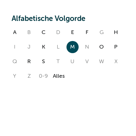
Alfabetische Volgorde
A
B
C
D
E
F
G
H
I
J
K
L
M
N
O
P
Q
R
S
T
U
V
W
X
Y
Z
0-9
Alles