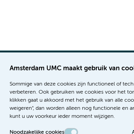
Amsterdam UMC maakt gebruik van coo
Sommige van deze cookies zijn functioneel of tech
Locatie AMC
Locatie VUmc
verbeteren. Ook gebruiken we cookies voor het ton
Meibergdreef 9
De Boelelaan 1117
klikken gaat u akkoord met het gebruik van alle co
1105 AZ Amsterdam
1081 HV Amsterdam
weigeren", dan worden alleen nog functionele en ana
kunt u uw voorkeur ieder moment wijzigen.
Telefoon:
Telefoon:
(020) 566 9111
(020) 444 4444
Noodzakelijke cookies