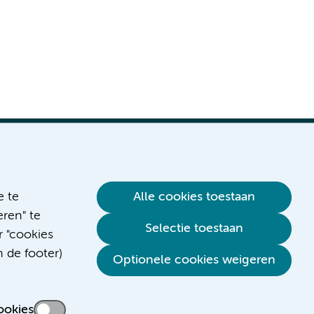
e te
Alle cookies toestaan
ren" te
Selectie toestaan
r "cookies
n de footer)
Optionele cookies weigeren
ookies