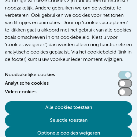
Sommige van deze cookies zijn functioneel of technisch
Nieuws
noodzakelijk. Andere gebruiken we om de website te
Research
verbeteren. Ook gebruiken we cookies voor het tonen
Educatie Locatie AMC
van filmpjes en animaties. Door op "cookies accepteren"
Educatie Locatie VUmc
te klikken gaat u akkoord met het gebruik van alle cookies
zoals omschreven in ons cookiebeleid. Kiest u voor
"cookies weigeren", dan worden alleen nog functionele en
analytische cookies geplaatst. Via het cookiebeleid (link in
de footer) kunt u uw voorkeur ieder moment wijzigen.
Noodzakelijke cookies
Analytische cookies
Toegankelijkheidsverklaring
Video cookies
Responsible disclosure
Alle cookies toestaan
Algemene privacyverklaring
Selectie toestaan
Disclaimer
Colofon
Optionele cookies weigeren