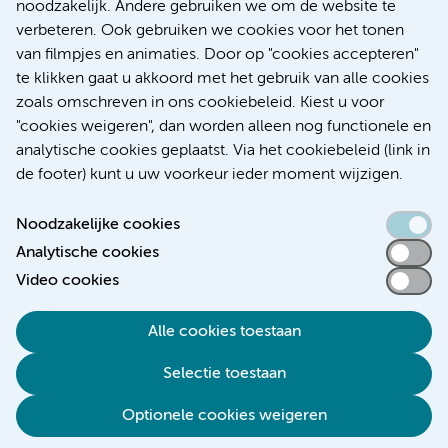
noodzakelijk. Andere gebruiken we om de website te
Research
verbeteren. Ook gebruiken we cookies voor het tonen
Educatie Locatie AMC
van filmpjes en animaties. Door op "cookies accepteren"
Educatie Locatie VUmc
te klikken gaat u akkoord met het gebruik van alle cookies
zoals omschreven in ons cookiebeleid. Kiest u voor
"cookies weigeren", dan worden alleen nog functionele en
analytische cookies geplaatst. Via het cookiebeleid (link in
de footer) kunt u uw voorkeur ieder moment wijzigen.
Noodzakelijke cookies
Analytische cookies
Toegankelijkheidsverklaring
Video cookies
Responsible disclosure
Alle cookies toestaan
Algemene privacyverklaring
Selectie toestaan
Disclaimer
Colofon
Optionele cookies weigeren