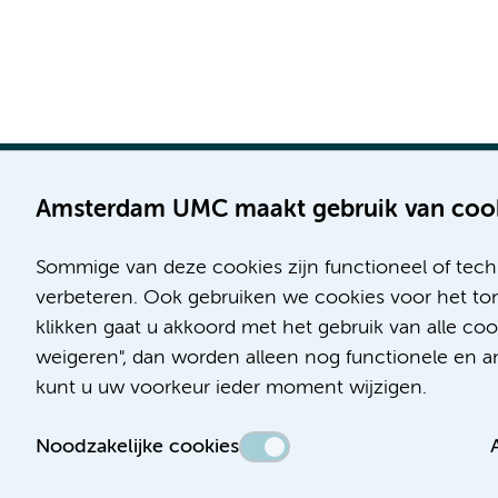
Amsterdam UMC maakt gebruik van coo
Sommige van deze cookies zijn functioneel of tech
Locatie AMC
Locatie VUmc
verbeteren. Ook gebruiken we cookies voor het ton
Meibergdreef 9
De Boelelaan 1117
klikken gaat u akkoord met het gebruik van alle co
1105 AZ Amsterdam
1081 HV Amsterdam
weigeren", dan worden alleen nog functionele en ana
kunt u uw voorkeur ieder moment wijzigen.
Telefoon:
Telefoon:
(020) 566 9111
(020) 444 4444
Noodzakelijke cookies
Route & Parkeren
Route & Parkeren