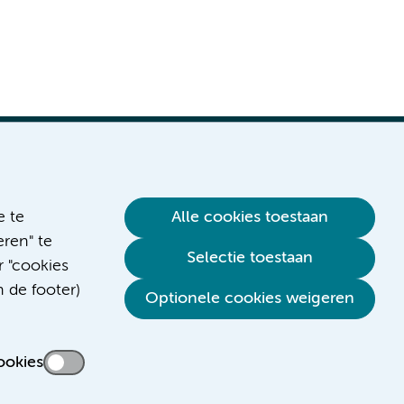
e te
Alle cookies toestaan
ren" te
Selectie toestaan
r "cookies
n de footer)
Optionele cookies weigeren
ookies