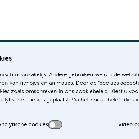
kies
nisch noodzakelijk. Andere gebruiken we om de websit
Meer Amsterdam UMC websites:
en van filmpjes en animaties. Door op "cookies accepte
okies zoals omschreven in ons cookiebeleid. Kiest u voo
Werken bij Amsterdam UMC
lytische cookies geplaatst. Via het cookiebeleid (link i
Over Amsterdam UMC
Nieuws
Research
Analytische cookies
Video c
Educatie Locatie AMC
Educatie Locatie VUmc