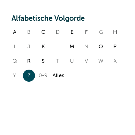
Alfabetische Volgorde
A
B
C
D
E
F
G
H
I
J
K
L
M
N
O
P
Q
R
S
T
U
V
W
X
Y
Z
0-9
Alles