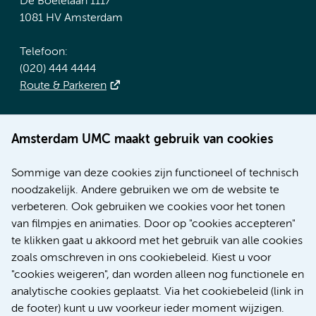
De Boelelaan 1117
1081 HV Amsterdam
Telefoon:
(020) 444 4444
Route & Parkeren
Meer Amsterdam UMC websites:
Amsterdam UMC maakt gebruik van cookies
Werken bij Amsterdam UMC
Over Amsterdam UMC
Sommige van deze cookies zijn functioneel of technisch
Nieuws
noodzakelijk. Andere gebruiken we om de website te
Research
verbeteren. Ook gebruiken we cookies voor het tonen
Educatie Locatie AMC
van filmpjes en animaties. Door op "cookies accepteren"
Educatie Locatie VUmc
te klikken gaat u akkoord met het gebruik van alle cookies
zoals omschreven in ons cookiebeleid. Kiest u voor
"cookies weigeren", dan worden alleen nog functionele en
analytische cookies geplaatst. Via het cookiebeleid (link in
de footer) kunt u uw voorkeur ieder moment wijzigen.