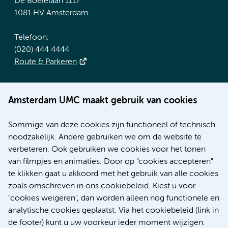
De Boelelaan 1117
1081 HV Amsterdam
Telefoon:
(020) 444 4444
Route & Parkeren
Meer Amsterdam UMC websites:
Amsterdam UMC maakt gebruik van cookies
Werken bij Amsterdam UMC
Over Amsterdam UMC
Sommige van deze cookies zijn functioneel of technisch
Nieuws
noodzakelijk. Andere gebruiken we om de website te
Research
verbeteren. Ook gebruiken we cookies voor het tonen
Educatie Locatie AMC
van filmpjes en animaties. Door op "cookies accepteren"
Educatie Locatie VUmc
te klikken gaat u akkoord met het gebruik van alle cookies
zoals omschreven in ons cookiebeleid. Kiest u voor
"cookies weigeren", dan worden alleen nog functionele en
analytische cookies geplaatst. Via het cookiebeleid (link in
de footer) kunt u uw voorkeur ieder moment wijzigen.