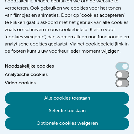
noodzakelijk. Andere gebruiken we om de website te
Research
verbeteren. Ook gebruiken we cookies voor het tonen
Educatie Locatie AMC
van filmpjes en animaties. Door op "cookies accepteren"
Educatie Locatie VUmc
te klikken gaat u akkoord met het gebruik van alle cookies
zoals omschreven in ons cookiebeleid. Kiest u voor
"cookies weigeren", dan worden alleen nog functionele en
analytische cookies geplaatst. Via het cookiebeleid (link in
de footer) kunt u uw voorkeur ieder moment wijzigen.
Noodzakelijke cookies
Analytische cookies
Toegankelijkheidsverklaring
Video cookies
Responsible disclosure
Alle cookies toestaan
Algemene privacyverklaring
Selectie toestaan
Disclaimer
Colofon
Optionele cookies weigeren