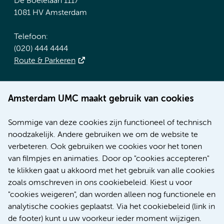
De Boelelaan 1117
1081 HV Amsterdam
Telefoon:
(020) 444 4444
Route & Parkeren
Meer Amsterdam UMC websites:
Amsterdam UMC maakt gebruik van cookies
Werken bij Amsterdam UMC
Over Amsterdam UMC
Sommige van deze cookies zijn functioneel of technisch
Nieuws
noodzakelijk. Andere gebruiken we om de website te
Research
verbeteren. Ook gebruiken we cookies voor het tonen
Educatie Locatie AMC
van filmpjes en animaties. Door op "cookies accepteren"
Educatie Locatie VUmc
te klikken gaat u akkoord met het gebruik van alle cookies
zoals omschreven in ons cookiebeleid. Kiest u voor
"cookies weigeren", dan worden alleen nog functionele en
analytische cookies geplaatst. Via het cookiebeleid (link in
de footer) kunt u uw voorkeur ieder moment wijzigen.