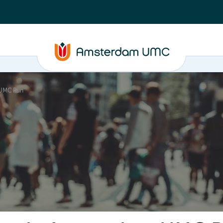
 UMC Run
C
Steun ons
Evenementen
Actueel
Contact