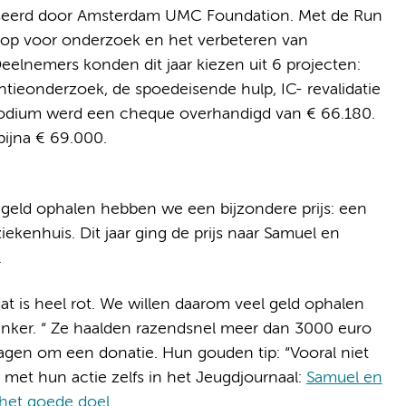
eerd door Amsterdam UMC Foundation. Met de Run
d op voor onderzoek en het verbeteren van
lnemers konden dit jaar kiezen uit 6 projecten:
tieonderzoek, de spoedeisende hulp, IC- revalidatie
odium werd een cheque overhandigd van € 66.180.
bijna € 69.000.
 geld ophalen hebben we een bijzondere prijs: een
ekenhuis. Dit jaar ging de prijs naar Samuel en
‘.
t is heel rot. We willen daarom veel geld ophalen
nker. “ Ze haalden razendsnel meer dan 3000 euro
ragen om een donatie. Hun gouden tip: “Vooral niet
et hun actie zelfs in het Jeugdjournaal:
Samuel en
het goede doel
.