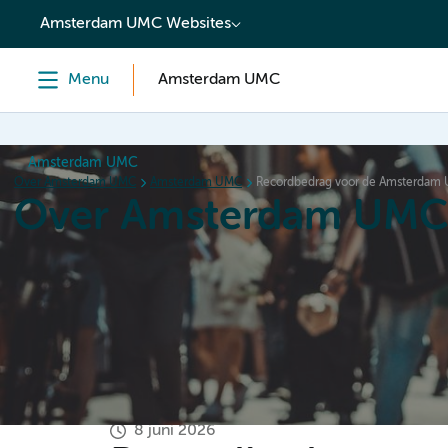
content
Amsterdam UMC Websites
Menu
Amsterdam UMC
Amsterdam UMC
Over Amsterdam UMC
Amsterdam UMC
Recordbedrag voor de Amsterdam
Over Amsterdam UM
Home
Organisatie
Hoe wij werken
Als werkgever
8 juni 2026